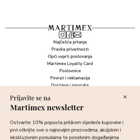
Najčešća pitanja
Pravila privatnosti
Opći uvjeti poslovanja
Martimex Loyalty Card
Poslovnice
Povrat i reklamacija
Dostava i isporuka
Plaćanje robe
Prijavite se na
Martimex newsletter
Newsletter
Ostvarite 10% popusta prilikom sljedeće kupovine i prvi otkrijte
Ostvarite 10% popusta prilikom sljedeće kupovine i
sve o najnovijim proizvodima, akcijskim i ekskluzivnim
ponudama te posebnim događanjima.
prvi otkrijte sve o najnovijim proizvodima, akcijskim i
ekskluzivnim ponudama te posebnim događanjima.
Prijava