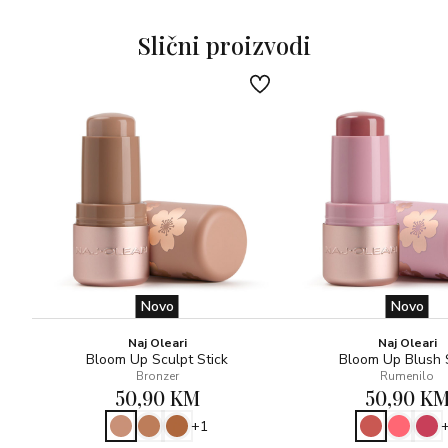
BEZ PARABENA!
Slični proizvodi
Jedna boja za sve tipove kože
Novo
Novo
Naj Oleari
Naj Oleari
Bloom Up Sculpt Stick
Bloom Up Blush 
Bronzer
Rumenilo
50,90 KM
50,90 K
+1