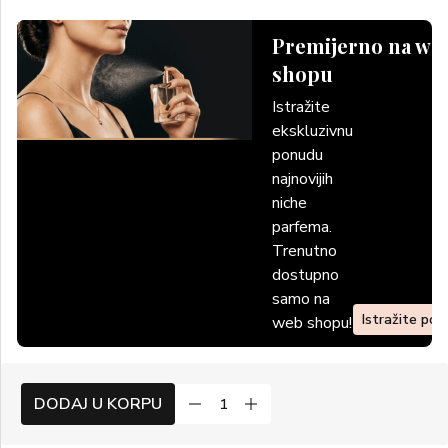
Premijerno na we
shopu
Istražite
ekskluzivnu
ponudu
najnovijih
niche
parfema.
Trenutno
dostupno
samo na
Istražite po
web shopu!
DODAJ U KORPU