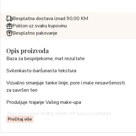
Besplatna dostava iznad 90,00 KM
Poklon uz svaku kupovinu
Besplatno pakovanje
Opis proizvoda
Baza za besprijekorne, mat rezultate
Svilenkasto-baršunasta tekstura
Vizualno smanjuje tanke linije, pore i male nesavršenosti
za savršen ten
Produljuje trajanje Vašeg make-upa
Aktivni sastojci: SHEA MASLAC (njega i zaštita)/
Pročitaj više
VITAMINI E+C (hidratacija i antioksidansi)/ ELASTOMERI
(za mat i ujednačene rezultate)