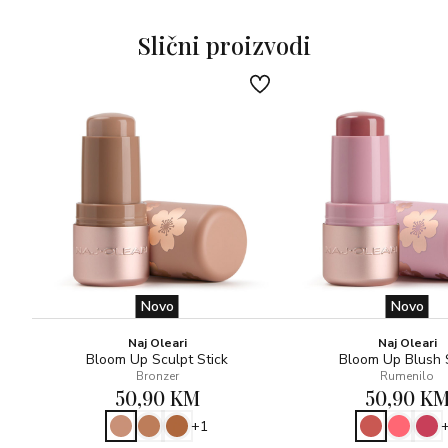
(hidratacija i izglađivanje) i DIJAMANTNE MIKROSFERE
Slični proizvodi
(blistavost)
BEZ PARABENA!
Novo
Novo
Naj Oleari
Naj Oleari
Bloom Up Sculpt Stick
Bloom Up Blush 
Bronzer
Rumenilo
50,90 KM
50,90 K
+1