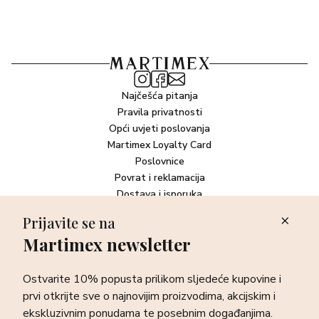
Najčešća pitanja
Pravila privatnosti
Opći uvjeti poslovanja
Martimex Loyalty Card
Poslovnice
Povrat i reklamacija
Dostava i isporuka
Plaćanje robe
Prijavite se na
Martimex newsletter
Newsletter
Ostvarite 10% popusta prilikom sljedeće kupovine i prvi otkrijte
Ostvarite 10% popusta prilikom sljedeće kupovine i
sve o najnovijim proizvodima, akcijskim i ekskluzivnim
ponudama te posebnim događanjima.
prvi otkrijte sve o najnovijim proizvodima, akcijskim i
ekskluzivnim ponudama te posebnim događanjima.
Prijava