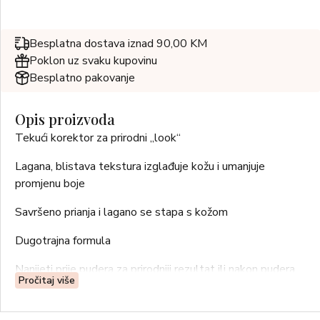
Besplatna dostava iznad 90,00 KM
Poklon uz svaku kupovinu
Besplatno pakovanje
Opis proizvoda
Tekući korektor za prirodni „look“
Lagana, blistava tekstura izglađuje kožu i umanjuje
promjenu boje
Savršeno prianja i lagano se stapa s kožom
Dugotrajna formula
Nanijeti prije pudera za prirodniji rezultat ili nakon pudera
Pročitaj više
za veće prekrivanje.
Aktivni sastojci: SFERE HIJALURONSKE KISELINE