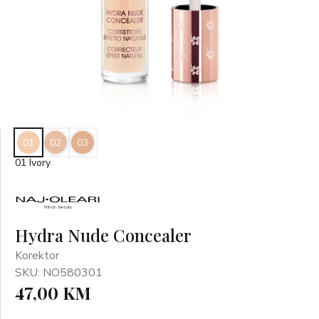
01
02
03
01 Ivory
Hydra Nude Concealer
Korektor
SKU: NO580301
47,00 KM