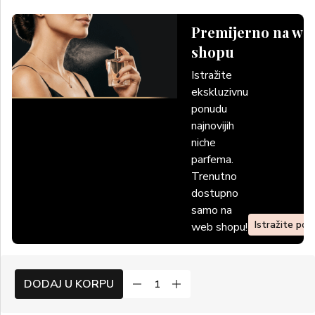
Premijerno na we
shopu
Istražite
ekskluzivnu
ponudu
najnovijih
niche
parfema.
Trenutno
dostupno
samo na
Istražite po
web shopu!
DODAJ U KORPU