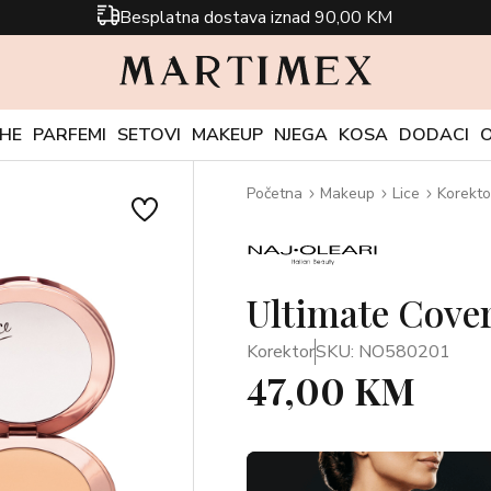
Besplatna dostava iznad 90,00 KM
CHE
PARFEMI
SETOVI
MAKEUP
NJEGA
KOSA
DODACI
Početna
Makeup
Lice
Korekto
Ultimate Cove
Korektor
SKU: NO580201
47,00 KM