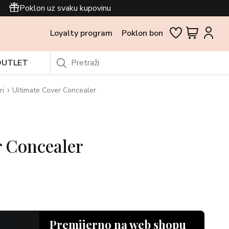
Poklon uz svaku kupovinu
Loyalty program
Poklon bon
OUTLET
ri
Ultimate Cover Concealer
r Concealer
Premijerno na web shopu