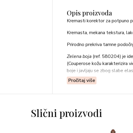
Opis proizvoda
Kremasti korektor za potpuno p
Kremasta, mekana tekstura, lak
Prirodno prekriva tamne podočnj
Zelena boja
(ref. 580204) je ide
(Couperose kožu karakterizira vid
boje i javljaju se zbog slabe elas
Pročitaj više
Nanijeti tapkajući prstima ili ra
Aktivni sastojak: DIJAMANTNE 
BEZ PARABENA!
Slični proizvodi