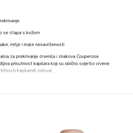
rekrivanje
o se stapa s kožom
ake, mrlje i male nesavršenosti
alna za prekrivanje crvenila i znakova Couperose
ljiva prisutnost kapilara koji su obično svijetlo crvene
tičnosti kapilarnih zidova)
vnim kistom
MIKROSFERE za izglađivanje i posvjetljavanje