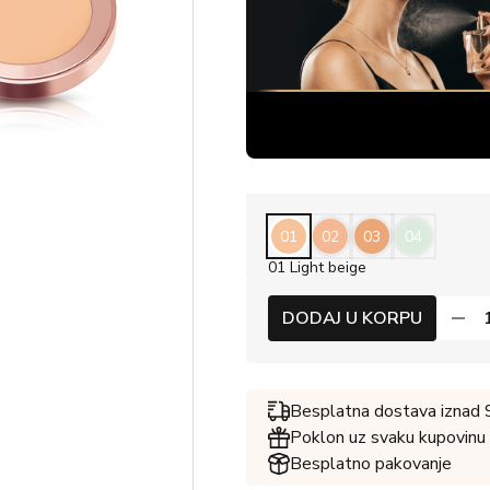
01
02
03
04
01 Light beige
DODAJ U KORPU
Besplatna dostava iznad
Poklon uz svaku kupovinu
Besplatno pakovanje