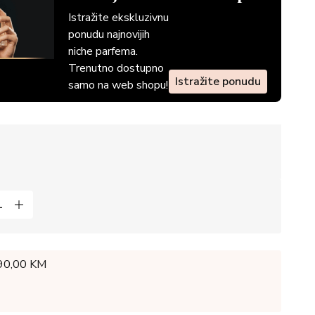
Istražite ekskluzivnu
ponudu najnovijih
niche parfema.
Trenutno dostupno
Istražite ponudu
samo na web shopu!
 90,00 KM