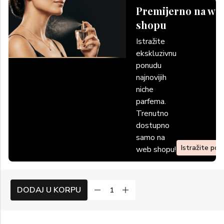
Premijerno na we
shopu
Istražite
ekskluzivnu
ponudu
najnovijih
niche
parfema.
Trenutno
dostupno
samo na
Istražite po
web shopu!
DODAJ U KORPU