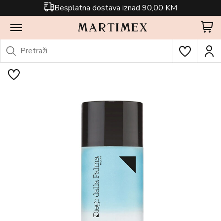
Besplatna dostava iznad 90,00 KM