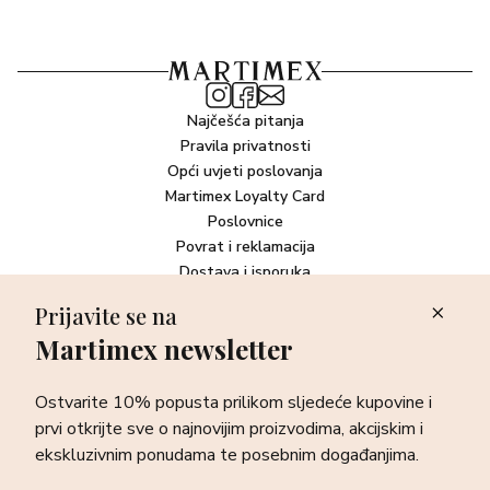
Najčešća pitanja
Pravila privatnosti
Opći uvjeti poslovanja
Martimex Loyalty Card
Poslovnice
Povrat i reklamacija
Dostava i isporuka
Plaćanje robe
Prijavite se na
Martimex newsletter
Newsletter
Ostvarite 10% popusta prilikom sljedeće kupovine i prvi otkrijte
Ostvarite 10% popusta prilikom sljedeće kupovine i
sve o najnovijim proizvodima, akcijskim i ekskluzivnim
ponudama te posebnim događanjima.
prvi otkrijte sve o najnovijim proizvodima, akcijskim i
ekskluzivnim ponudama te posebnim događanjima.
Prijava