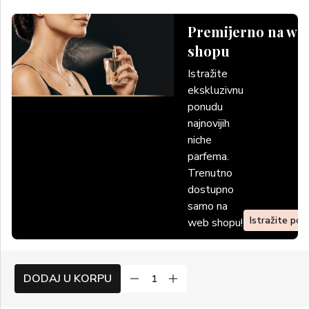
Premijerno na we
shopu
Istražite
ekskluzivnu
ponudu
najnovijih
niche
parfema.
Trenutno
dostupno
samo na
Istražite po
web shopu!
DODAJ U KORPU