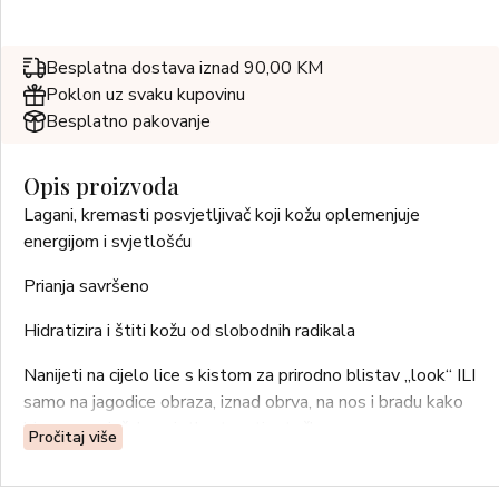
Besplatna dostava iznad 90,00 KM
Poklon uz svaku kupovinu
Besplatno pakovanje
Opis proizvoda
Lagani, kremasti posvjetljivač koji kožu oplemenjuje
energijom i svjetlošću
Prianja savršeno
Hidratizira i štiti kožu od slobodnih radikala
Nanijeti na cijelo lice s kistom za prirodno blistav „look“ ILI
samo na jagodice obraza, iznad obrva, na nos i bradu kako
bi se se pojačala svjetlost na tim točkama.
Pročitaj više
Aktivni sastojak: FITOEKSTRAKTI (antioksidans, zaštita)