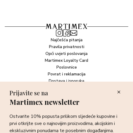
Najčešća pitanja
Pravila privatnosti
Opći uvjeti poslovanja
Martimex Loyalty Card
Poslovnice
Povrat i reklamacija
Dostava i isporuka
Plaćanje robe
Prijavite se na
Martimex newsletter
Newsletter
Ostvarite 10% popusta prilikom sljedeće kupovine i prvi otkrijte
Ostvarite 10% popusta prilikom sljedeće kupovine i
sve o najnovijim proizvodima, akcijskim i ekskluzivnim
ponudama te posebnim događanjima.
prvi otkrijte sve o najnovijim proizvodima, akcijskim i
ekskluzivnim ponudama te posebnim događanjima.
Prijava