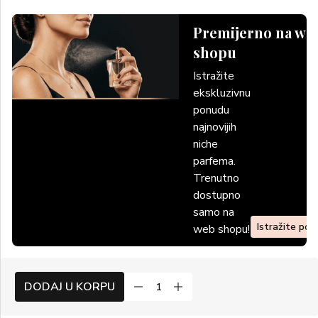
Premijerno na we
shopu
Istražite
ekskluzivnu
ponudu
najnovijih
niche
parfema.
Trenutno
dostupno
samo na
Istražite po
web shopu!
DODAJ U KORPU