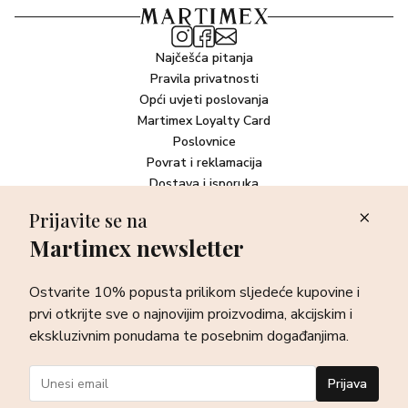
Najčešća pitanja
Pravila privatnosti
Opći uvjeti poslovanja
Martimex Loyalty Card
Poslovnice
Povrat i reklamacija
Dostava i isporuka
Plaćanje robe
Prijavite se na
Martimex newsletter
Newsletter
Ostvarite 10% popusta prilikom sljedeće kupovine i prvi otkrijte
Ostvarite 10% popusta prilikom sljedeće kupovine i
sve o najnovijim proizvodima, akcijskim i ekskluzivnim
ponudama te posebnim događanjima.
prvi otkrijte sve o najnovijim proizvodima, akcijskim i
ekskluzivnim ponudama te posebnim događanjima.
Prijava
Prijava