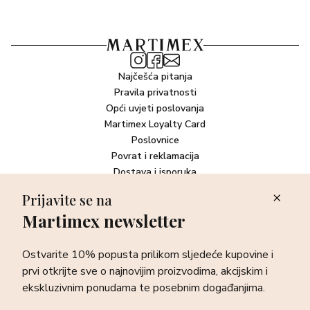
Najčešća pitanja
Pravila privatnosti
Opći uvjeti poslovanja
Martimex Loyalty Card
Poslovnice
Povrat i reklamacija
Dostava i isporuka
Plaćanje robe
Prijavite se na
Martimex newsletter
Newsletter
Ostvarite 10% popusta prilikom sljedeće kupovine i prvi otkrijte
Ostvarite 10% popusta prilikom sljedeće kupovine i
sve o najnovijim proizvodima, akcijskim i ekskluzivnim
ponudama te posebnim događanjima.
prvi otkrijte sve o najnovijim proizvodima, akcijskim i
ekskluzivnim ponudama te posebnim događanjima.
Prijava