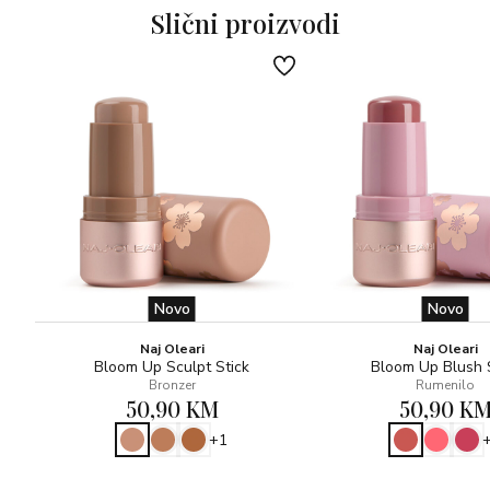
Može se koristiti samostalno ili preko podloge. Savršen
Slični proizvodi
za popravke tijekom dana.
Dermatološki testirano
Novo
Novo
Naj Oleari
Naj Oleari
Bloom Up Sculpt Stick
Bloom Up Blush 
Bronzer
Rumenilo
50,90 KM
50,90 K
+1