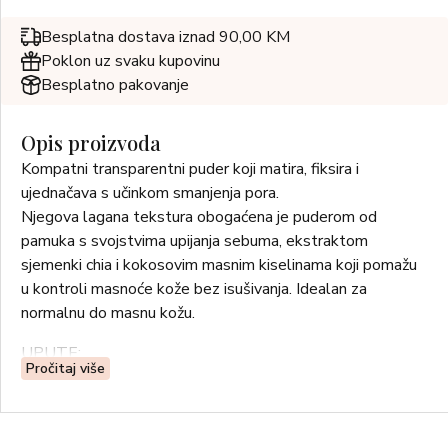
Besplatna dostava iznad 90,00 KM
Poklon uz svaku kupovinu
Besplatno pakovanje
Opis proizvoda
Kompatni transparentni puder koji matira, fiksira i
ujednačava s učinkom smanjenja pora.
Njegova lagana tekstura obogaćena je puderom od
pamuka s svojstvima upijanja sebuma, ekstraktom
sjemenki chia i kokosovim masnim kiselinama koji pomažu
u kontroli masnoće kože bez isušivanja. Idealan za
normalnu do masnu kožu.
UPUTE:
Pročitaj više
Koristite priloženi aplikator za nanošenje pudera na čelo,
nos, obraze i bradu. Za raspršeniji efekt, može se također
nanijeti velikom četkicom za lice koristeći kružne pokrete.