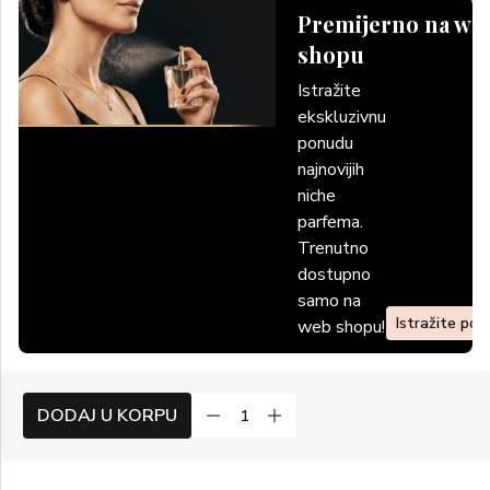
Premijerno na we
shopu
Istražite
ekskluzivnu
ponudu
najnovijih
niche
parfema.
Trenutno
dostupno
samo na
Istražite po
web shopu!
DODAJ U KORPU