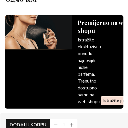
Premijerno na we
shopu
Istražite
ekskluzivnu
ponudu
najnovijih
niche
parfema.
Trenutno
dostupno
samo na
Istražite po
web shopu!
DODAJ U KORPU