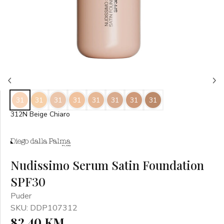
31
31
31
31
31
31
31
31
312N Beige Chiaro
Nudissimo Serum Satin Foundation
SPF30
Puder
SKU: DDP107312
82,40 KM