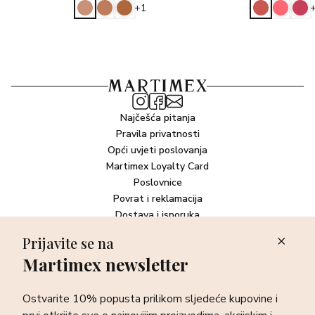
+1
Najčešća pitanja
Pravila privatnosti
Opći uvjeti poslovanja
Martimex Loyalty Card
Poslovnice
Povrat i reklamacija
Dostava i isporuka
Plaćanje robe
Prijavite se na
Martimex newsletter
Newsletter
Ostvarite 10% popusta prilikom sljedeće kupovine i prvi otkrijte
Ostvarite 10% popusta prilikom sljedeće kupovine i
sve o najnovijim proizvodima, akcijskim i ekskluzivnim
ponudama te posebnim događanjima.