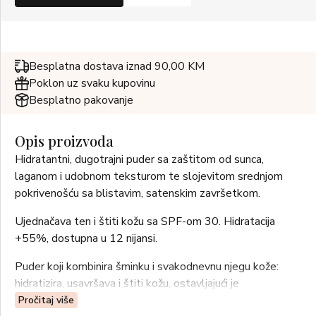
Besplatna dostava iznad 90,00 KM
Poklon uz svaku kupovinu
Besplatno pakovanje
Opis proizvoda
Hidratantni, dugotrajni puder sa zaštitom od sunca,
laganom i udobnom teksturom te slojevitom srednjom
pokrivenošću sa blistavim, satenskim završetkom.
Ujednačava ten i štiti kožu sa SPF-om 30. Hidratacija
+55%, dostupna u 12 nijansi.
Puder koji kombinira šminku i svakodnevnu njegu kože:
hidratizira, usavršava i štiti kožu, ostavljajući je
ujednačenom i blistavom. S integriranim SPF-om 30, štiti
Pročitaj više