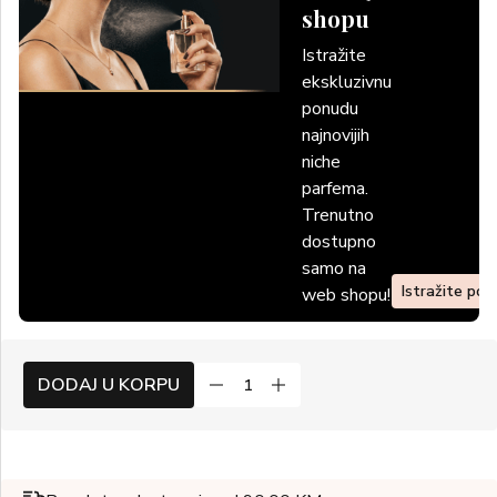
shopu
Istražite
ekskluzivnu
ponudu
najnovijih
niche
parfema.
Trenutno
dostupno
samo na
Istražite po
web shopu!
DODAJ U KORPU