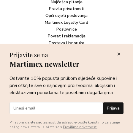
Najčešća pitanja
Pravila privatnosti
Opći uvjeti poslovanja
Martimex Loyalty Card
Poslovnice
Povrat i reklamacija
Dostava i isporuka
Plaćanje robe
Prijavite se na
Martimex newsletter
Newsletter
Ostvarite 10% popusta prilikom sljedeće kupovine i prvi otkrijte
Ostvarite 10% popusta prilikom sljedeće kupovine i
sve o najnovijim proizvodima, akcijskim i ekskluzivnim
ponudama te posebnim događanjima.
prvi otkrijte sve o najnovijim proizvodima, akcijskim i
ekskluzivnim ponudama te posebnim događanjima.
Prijava
Prijava
Prijavom dajete saglasnost da adresu e-pošte koristimo za slanje
našeg newslettera i slažete se s
Pravilima privatnosti
.
©Martimex 2026