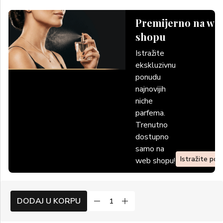
Premijerno na we
shopu
Istražite
ekskluzivnu
ponudu
najnovijih
niche
parfema.
Trenutno
dostupno
samo na
Istražite po
web shopu!
DODAJ U KORPU