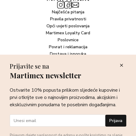
Najčešća pitanja
Pravila privatnosti
Opći uvjeti poslovanja
Martimex Loyalty Card
Poslovnice
Povrat i reklamacija
Dostava i isporuka
Plaćanje robe
Prijavite se na
Martimex newsletter
Newsletter
Ostvarite 10% popusta prilikom sljedeće kupovine i prvi otkrijte
Ostvarite 10% popusta prilikom sljedeće kupovine i
sve o najnovijim proizvodima, akcijskim i ekskluzivnim
ponudama te posebnim događanjima.
prvi otkrijte sve o najnovijim proizvodima, akcijskim i
ekskluzivnim ponudama te posebnim događanjima.
Prijava
Prijava
Prijavom dajete saglasnost da adresu e-pošte koristimo za slanje