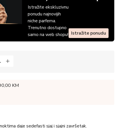
Istražite ekskluzivnu
ponudu najnovijih
niche parfema.
Trenutno dostupno
Istražite ponudu
samo na web shopu!
 90,00 KM
noktima daje sedefasti sjaj i sjajni završetak.