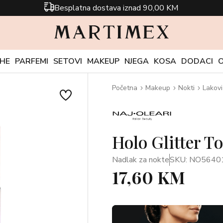
Besplatna dostava iznad 90,00 KM
CHE
PARFEMI
SETOVI
MAKEUP
NJEGA
KOSA
DODACI
Početna
Makeup
Nokti
Lakovi
Holo Glitter T
Nadlak za nokte
SKU: NO5640
17,60 KM