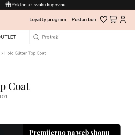
Poklon uz svaku kupovinu
Loyalty program
Poklon bon
OUTLET
Holo Glitter Top Coat
op Coat
101
Premijerno na web shopu