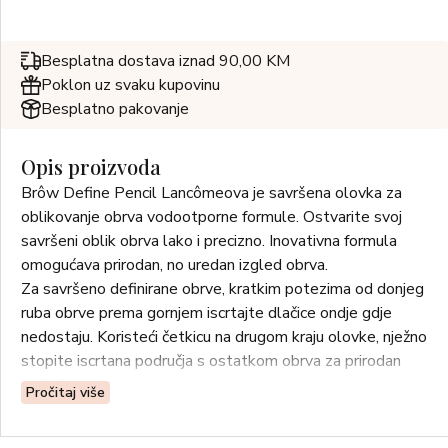
Besplatna dostava iznad 90,00 KM
Poklon uz svaku kupovinu
Besplatno pakovanje
Opis proizvoda
Brôw Define Pencil Lancômeova je savršena olovka za
oblikovanje obrva vodootporne formule. Ostvarite svoj
savršeni oblik obrva lako i precizno. Inovativna formula
omogućava prirodan, no uredan izgled obrva.
Za savršeno definirane obrve, kratkim potezima od donjeg
ruba obrve prema gornjem iscrtajte dlačice ondje gdje
nedostaju. Koristeći četkicu na drugom kraju olovke, nježno
stopite iscrtana područja s ostatkom obrva za prirodan
izgled.
Pročitaj više