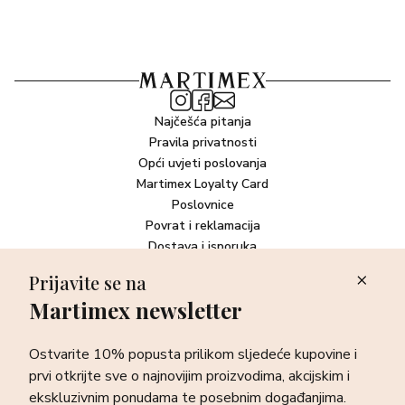
Najčešća pitanja
Pravila privatnosti
Opći uvjeti poslovanja
Martimex Loyalty Card
Poslovnice
Povrat i reklamacija
Dostava i isporuka
Plaćanje robe
Prijavite se na
Martimex newsletter
Newsletter
Ostvarite 10% popusta prilikom sljedeće kupovine i prvi otkrijte
Ostvarite 10% popusta prilikom sljedeće kupovine i
sve o najnovijim proizvodima, akcijskim i ekskluzivnim
ponudama te posebnim događanjima.
prvi otkrijte sve o najnovijim proizvodima, akcijskim i
ekskluzivnim ponudama te posebnim događanjima.
Prijava