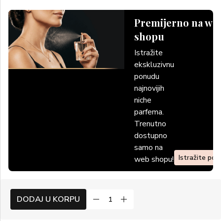
Premijerno na we
shopu
Istražite
ekskluzivnu
ponudu
najnovijih
niche
parfema.
Trenutno
dostupno
samo na
Istražite po
web shopu!
DODAJ U KORPU