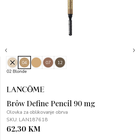
02
04
07
12
02 Blonde
Brôw Define Pencil 90 mg
Olovka za oblikovanje obrva
SKU: LAN187618
62,30 KM