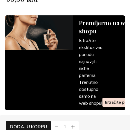
Premijerno na we
shopu
Istražite
ekskluzivnu
ponudu
najnovijih
niche
parfema.
Trenutno
dostupno
samo na
Istražite po
web shopu!
DODAJ U KORPU