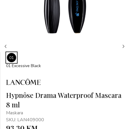
01
01 Excessive Black
Hypnôse Drama Waterproof Mascara
8 ml
Maskara
SKU: LAN409000
93,30 KM