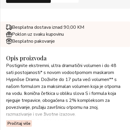
Besplatna dostava iznad 90,00 KM
Poklon uz svaku kupovinu
Besplatno pakovanje
Opis proizvoda
Postignite ekstremni, ultra dramatični volumen i do 48
sati postojanosti* s novom vodootpornom maskarom
Hypnôse Drama. Doživite do 17 puta veći volumen** s
našom formulom za maksimalan volumen koja je otporna
na vodu. Ikonična četkica u obliku slova S i formula koja
njeguje trepavice, obogaćena s 2% kompleksom za
povezivanje, pružaju završnicu otpornu na znoj,
razmazivanje i sve životne izazove.
• DO 48 SATI POSTOJANOSTI*
Pročitaj više
• DO 17 PUTA VEĆI VOLUMEN**