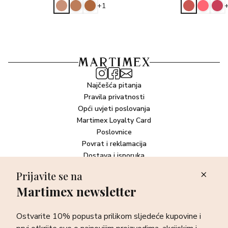
+1
Najčešća pitanja
Pravila privatnosti
Opći uvjeti poslovanja
Martimex Loyalty Card
Poslovnice
Povrat i reklamacija
Dostava i isporuka
Plaćanje robe
Prijavite se na
Martimex newsletter
Newsletter
Ostvarite 10% popusta prilikom sljedeće kupovine i prvi otkrijte
Ostvarite 10% popusta prilikom sljedeće kupovine i
sve o najnovijim proizvodima, akcijskim i ekskluzivnim
ponudama te posebnim događanjima.