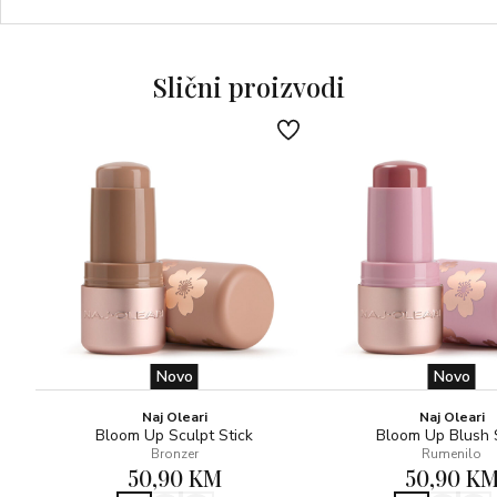
• 91% ISPITANICA POTVRĐUJE DA MASKARA
PRUŽA ULTRA CRNU INTENZIVNU BOJU,
PIGMENTIMA ONIKSA**
Slični proizvodi
• 2% KOMPLEKS ZA POVEZIVANJE, TREPAVICE SE
OSJEĆAJU OJAČANO
*Instrumentalni test
**Potrošački test, 108 žena
Novo
Novo
Naj Oleari
Naj Oleari
Bloom Up Sculpt Stick
Bloom Up Blush 
Bronzer
Rumenilo
50,90 KM
50,90 K