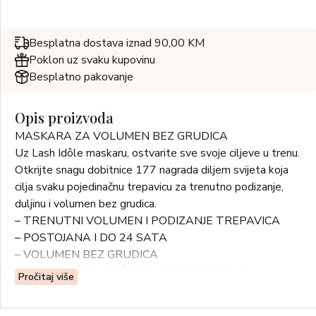
Besplatna dostava iznad 90,00 KM
Poklon uz svaku kupovinu
Besplatno pakovanje
Opis proizvoda
MASKARA ZA VOLUMEN BEZ GRUDICA
Uz Lash Idôle maskaru, ostvarite sve svoje ciljeve u trenu.
Otkrijte snagu dobitnice 177 nagrada diljem svijeta koja
cilja svaku pojedinačnu trepavicu za trenutno podizanje,
duljinu i volumen bez grudica.
– TRENUTNI VOLUMEN I PODIZANJE TREPAVICA
– POSTOJANA I DO 24 SATA
– VOLUMEN BEZ GRUDICA
– BEZ OSJEĆAJA TEŽINE NA TREPAVICAMA
Pročitaj više
Karakteristična zakrivljena četkica od elastomera podiže i