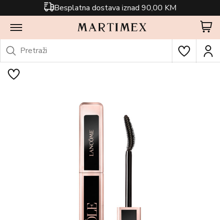
Besplatna dostava iznad 90,00 KM