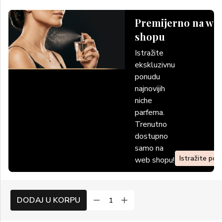
Premijerno na we
shopu
Istražite
ekskluzivnu
ponudu
najnovijih
niche
parfema.
Trenutno
dostupno
samo na
Istražite po
web shopu!
DODAJ U KORPU