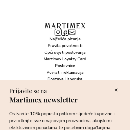
Najčešća pitanja
Pravila privatnosti
Opći uvjeti poslovanja
Martimex Loyalty Card
Poslovnice
Povrat i reklamacija
Dostava i isporuka
Plaćanje robe
Prijavite se na
Martimex newsletter
Newsletter
Ostvarite 10% popusta prilikom sljedeće kupovine i prvi otkrijte
Ostvarite 10% popusta prilikom sljedeće kupovine i
sve o najnovijim proizvodima, akcijskim i ekskluzivnim
ponudama te posebnim događanjima.
prvi otkrijte sve o najnovijim proizvodima, akcijskim i
ekskluzivnim ponudama te posebnim događanjima.
Prijava