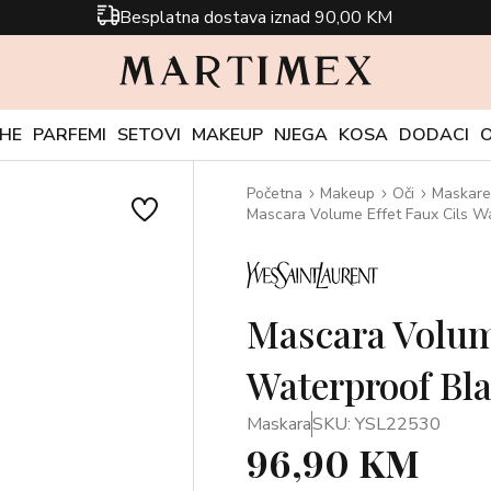
Besplatna dostava iznad 90,00 KM
CHE
PARFEMI
SETOVI
MAKEUP
NJEGA
KOSA
DODACI
Početna
Makeup
Oči
Maskare
Mascara Volume Effet Faux Cils Wa
Mascara Volume
Waterproof Bla
Maskara
SKU: YSL22530
96,90 KM