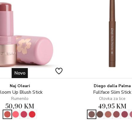
• Uvijanje i podizanje: Uvija i po
• Naglašava pogled: Naglašava p
Ključni sastojci za savršene trep
• Mineralni pigmenti: Osiguravaj
intenzivan i ujednačen izgled.
• Kompleks Triple-Film: Produljuje
umjetnih trepavica.
Način upotrebe:
Jednim neprekinutim potezom pro
gornje i donje trepavice, za savrš
Novo
Postignite savršene trepavice u
vaš ključ za zavodljiv pogled koj
Naj Oleari
Diego dalla Palma
loom Up Blush Stick
Fullface Slim Stick
Rumenilo
Olovka za lice
50,90 KM
49,95 KM