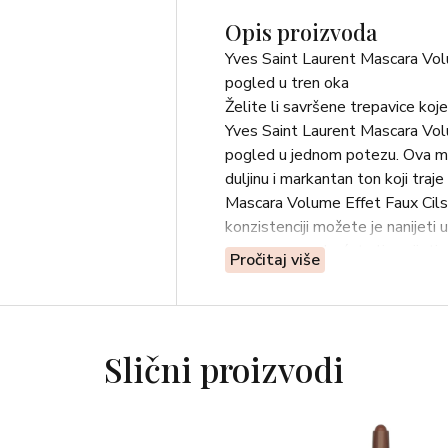
Opis proizvoda
Yves Saint Laurent Mascara Volu
pogled u tren oka
Želite li savršene trepavice ko
Yves Saint Laurent Mascara Volu
pogled u jednom potezu. Ova m
duljinu i markantan ton koji traje
Mascara Volume Effet Faux Cils n
konzistenciji možete je nanijeti
samo o vama, hoćete li nanijeti sa
Pročitaj više
nestvarno zavodljive mačje oči.
Zašto ćete obožavati Yves Sain
• Maksimalan volumen i duljina:
dramatičan izgled.
Slični proizvodi
• Odlično razdvaja trepavice: Odl
• Intenzivna boja: Obavija trepa
• Dugotrajnost: Ne razmazuje se 
cijelog dana.