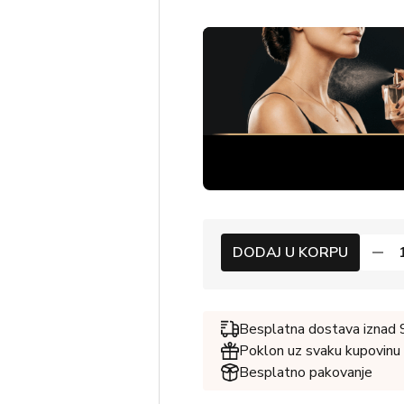
DODAJ U KORPU
Besplatna dostava iznad
Poklon uz svaku kupovinu
Besplatno pakovanje