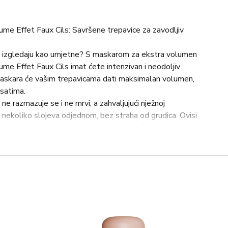
me Effet Faux Cils: Savršene trepavice za zavodljiv
je izgledaju kao umjetne? S maskarom za ekstra volumen
me Effet Faux Cils imat ćete intenzivan i neodoljiv
askara će vašim trepavicama dati maksimalan volumen,
 satima.
e razmazuje se i ne mrvi, a zahvaljujući nježnoj
 u nekoliko slojeva odjednom, bez straha od grudica. Ovisi
mo jedan sloj za isticanje pogleda, ili više njih za
t Laurent Mascara Volume Effet Faux Cils?
 Trepavicama daje maksimalan volumen i duljinu za
ično razdvaja trepavice, sprječavajući sljepljivanje.
vice intenzivnom bojom za upečatljiv pogled.
i ne mrvi, osiguravajući besprijekoran izgled tijekom