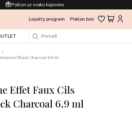
Poklon uz svaku kupovinu
Loyalty program
Poklon bon
OUTLET
terproof Black Charcoal 6,9 ml
 Effet Faux Cils
ck Charcoal 6,9 ml