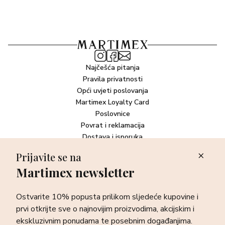
Najčešća pitanja
Pravila privatnosti
Opći uvjeti poslovanja
Martimex Loyalty Card
Poslovnice
Povrat i reklamacija
Dostava i isporuka
Plaćanje robe
Prijavite se na
Martimex newsletter
Newsletter
Ostvarite 10% popusta prilikom sljedeće kupovine i prvi otkrijte
Ostvarite 10% popusta prilikom sljedeće kupovine i
sve o najnovijim proizvodima, akcijskim i ekskluzivnim
ponudama te posebnim događanjima.
prvi otkrijte sve o najnovijim proizvodima, akcijskim i
ekskluzivnim ponudama te posebnim događanjima.
Prijava