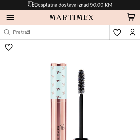
Besplatna dostava iznad 90,00 KM