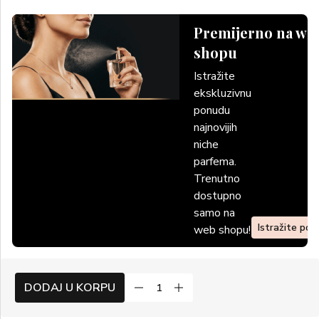
Premijerno na we
shopu
Istražite
ekskluzivnu
ponudu
najnovijih
niche
parfema.
Trenutno
dostupno
samo na
Istražite po
web shopu!
DODAJ U KORPU