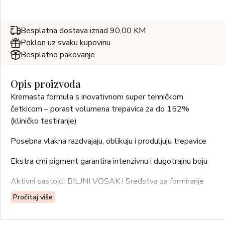
Besplatna dostava iznad 90,00 KM
Poklon uz svaku kupovinu
Besplatno pakovanje
Opis proizvoda
Kremasta formula s inovativnom super tehničkom
četkicom – porast volumena trepavica za do 152%
(kliničko testiranje)
Posebna vlakna razdvajaju, oblikuju i produljuju trepavice
Ekstra crni pigment garantira intenzivnu i dugotrajnu boju
Aktivni sastojci: BILJNI VOSAK i Sredstva za formiranje
filma za savršeno prekrivanje i dugotrajnost
Pročitaj više
BEZ PARABENA!