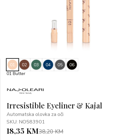
01
02
03
04
05
06
01 Butter
Irresistible Eyeliner & Kajal
Automatska olovka za oči
SKU: NO583901
18,35 KM
38,20 KM