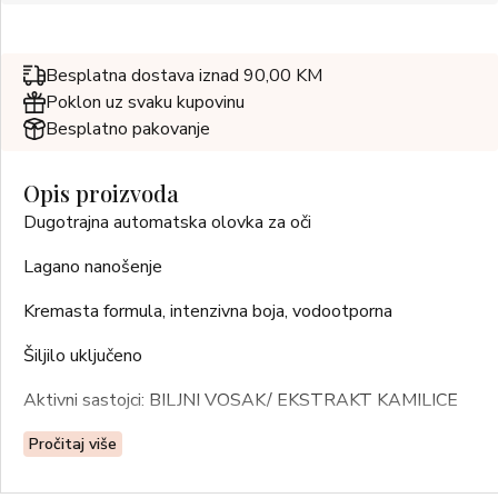
Besplatna dostava iznad 90,00 KM
Poklon uz svaku kupovinu
Besplatno pakovanje
Opis proizvoda
Dugotrajna automatska olovka za oči
Lagano nanošenje
Kremasta formula, intenzivna boja, vodootporna
Šiljilo uključeno
Aktivni sastojci: BILJNI VOSAK/ EKSTRAKT KAMILICE
BEZ PARABENA!
Pročitaj više