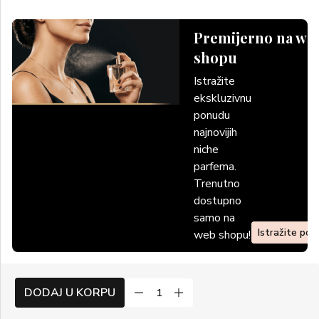
Premijerno na we
shopu
Istražite
ekskluzivnu
ponudu
najnovijih
niche
parfema.
Trenutno
dostupno
samo na
Istražite po
web shopu!
DODAJ U KORPU