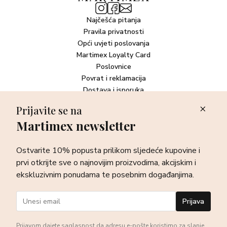
Najčešća pitanja
Pravila privatnosti
Opći uvjeti poslovanja
Martimex Loyalty Card
Poslovnice
Povrat i reklamacija
Dostava i isporuka
Plaćanje robe
Prijavite se na
Martimex newsletter
Newsletter
Ostvarite 10% popusta prilikom sljedeće kupovine i prvi otkrijte
Ostvarite 10% popusta prilikom sljedeće kupovine i
sve o najnovijim proizvodima, akcijskim i ekskluzivnim
ponudama te posebnim događanjima.
prvi otkrijte sve o najnovijim proizvodima, akcijskim i
ekskluzivnim ponudama te posebnim događanjima.
Prijava
Prijava
Prijavom dajete saglasnost da adresu e-pošte koristimo za slanje