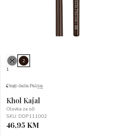
1
2
1
Khol Kajal
Olovka za oči
SKU: DDP111002
46,95 KM