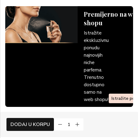
Premijerno na we
shopu
Istražite
ekskluzivnu
ponudu
najnovijih
niche
parfema.
Trenutno
dostupno
samo na
Istražite po
web shopu!
DODAJ U KORPU