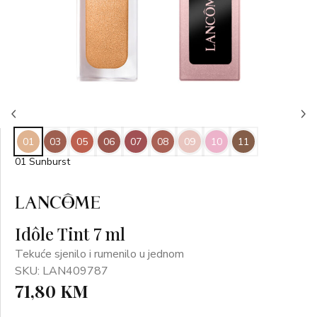
01
03
05
06
07
08
09
10
11
01 Sunburst
Idôle Tint 7 ml
Tekuće sjenilo i rumenilo u jednom
SKU: LAN409787
71,80 KM