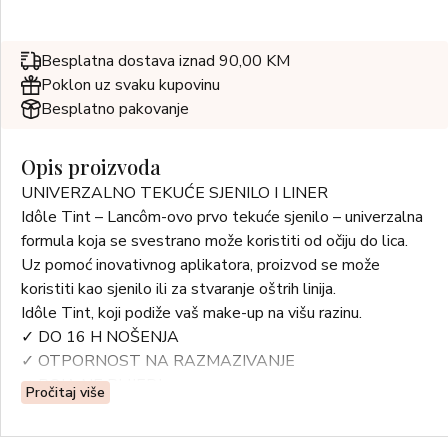
Besplatna dostava iznad 90,00 KM
Poklon uz svaku kupovinu
Besplatno pakovanje
Opis proizvoda
UNIVERZALNO TEKUĆE SJENILO I LINER
Idôle Tint – Lancôm-ovo prvo tekuće sjenilo – univerzalna
formula koja se svestrano može koristiti od očiju do lica.
Uz pomoć inovativnog aplikatora, proizvod se može
koristiti kao sjenilo ili za stvaranje oštrih linija.
Idôle Tint, koji podiže vaš make-up na višu razinu.
✓ DO 16 H NOŠENJA
✓ OTPORNOST NA RAZMAZIVANJE
✓ BOJA NE BLIJEDI
Pročitaj više
Idôle Tint dolazi u 7 ultra-laskavih nijansi za svaki ton