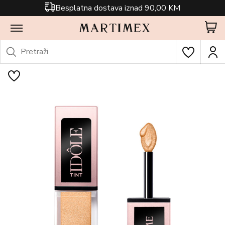
Besplatna dostava iznad 90,00 KM