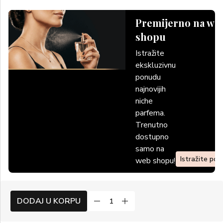
Premijerno na we
shopu
Istražite
ekskluzivnu
ponudu
najnovijih
niche
parfema.
Trenutno
dostupno
samo na
Istražite po
web shopu!
DODAJ U KORPU