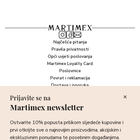
Najčešća pitanja
Pravila privatnosti
Opći uvjeti poslovanja
Martimex Loyalty Card
Poslovnice
Povrat i reklamacija
Dostava i isporuka
Plaćanje robe
Prijavite se na
Martimex newsletter
Newsletter
Ostvarite 10% popusta prilikom sljedeće kupovine i prvi otkrijte
Ostvarite 10% popusta prilikom sljedeće kupovine i
sve o najnovijim proizvodima, akcijskim i ekskluzivnim
ponudama te posebnim događanjima.
prvi otkrijte sve o najnovijim proizvodima, akcijskim i
ekskluzivnim ponudama te posebnim događanjima.
Prijava