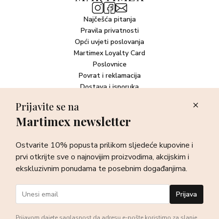
Najčešća pitanja
Pravila privatnosti
Opći uvjeti poslovanja
Martimex Loyalty Card
Poslovnice
Povrat i reklamacija
Dostava i isporuka
Plaćanje robe
Prijavite se na
Martimex newsletter
Newsletter
Ostvarite 10% popusta prilikom sljedeće kupovine i prvi otkrijte
Ostvarite 10% popusta prilikom sljedeće kupovine i
sve o najnovijim proizvodima, akcijskim i ekskluzivnim
ponudama te posebnim događanjima.
prvi otkrijte sve o najnovijim proizvodima, akcijskim i
ekskluzivnim ponudama te posebnim događanjima.
Prijava
Prijava
Prijavom dajete saglasnost da adresu e-pošte koristimo za slanje