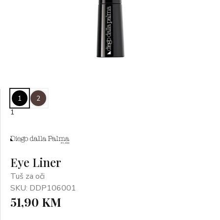
1
2
1
Eye Liner
Tuš za oči
SKU: DDP106001
51,90 KM