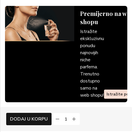
Premijerno na we
shopu
Istražite
ekskluzivnu
ponudu
najnovijih
niche
parfema.
Trenutno
dostupno
samo na
Istražite po
web shopu!
DODAJ U KORPU