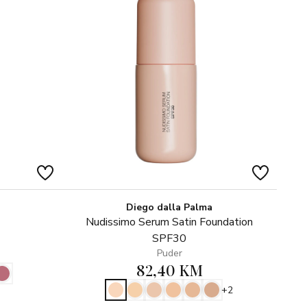
o 16H
vremenu stvrdnjavanja od 10 sekundi
 boju
eke i hidratizirane
o nanosi
Diego dalla Palma
Nudissimo Serum Satin Foundation
SPF30
Puder
82,40 KM
+2