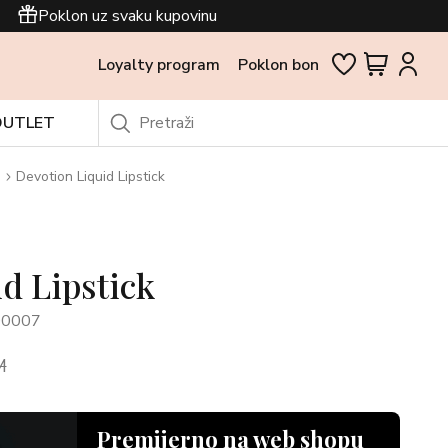
Poklon uz svaku kupovinu
Loyalty program
Poklon bon
OUTLET
Devotion Liquid Lipstick
d Lipstick
00007
M
Premijerno na web shopu