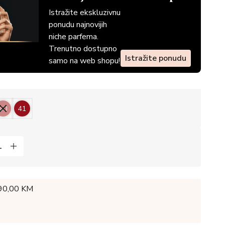
Istražite ekskluzivnu
ponudu najnovijih
niche parfema.
Trenutno dostupno
Istražite ponudu
samo na web shopu!
40
41
 90,00 KM