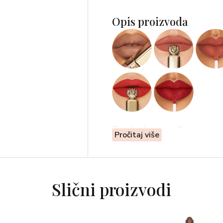
Opis proizvoda
Tekući ruž za usne Devotion ima
Pročitaj više
dugotrajnu do 16 sati, koja odm
usnama. Dizajniran s preciznim a
FORMULA
Slični proizvodi
Veganska formula Dolce&Gabban
mousse teksturu za lako i preciz
sastojka dobivenog iz talijansk