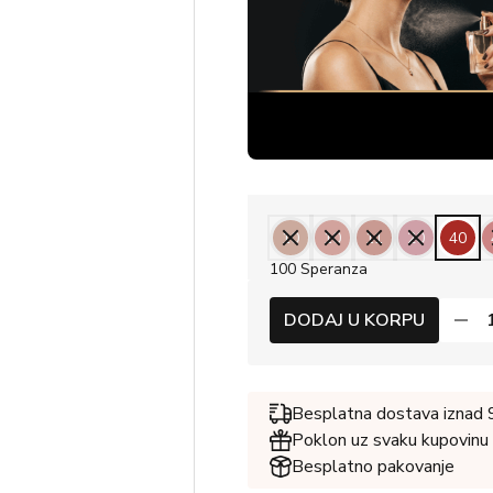
10
10
11
20
40
100 Speranza
DODAJ U KORPU
Besplatna dostava iznad
Poklon uz svaku kupovinu
Besplatno pakovanje