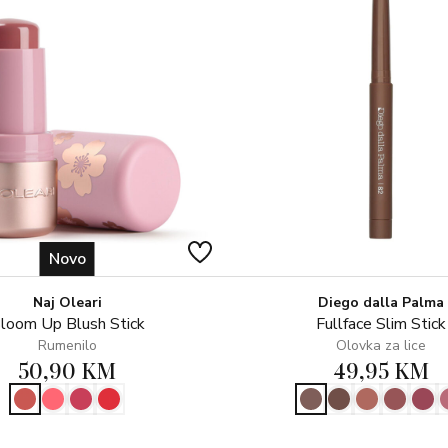
hidrataciju usana.
• Bez prijenosa i dugotrajan, d
• 71% se slaže u maksimalnom 
• 100% vidi trenutnu, intenzivnu
• 100% osjećaj da usne ostaju m
• 100% se slažem da se ruž lak
Novo
Naj Oleari
Diego dalla Palma
loom Up Blush Stick
Fullface Slim Stick
Rumenilo
Olovka za lice
50,90 KM
49,95 KM