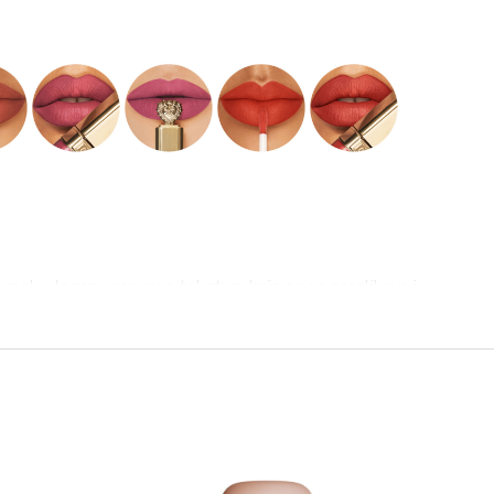
 meku, laganu, mousse teksturu koja se ne preslikava i
ah oslobađa intenzivnu boju s visokim prekrivanjem na
plikatorom za ekstremnu definiciju usana.
a Devotion tekućeg ruža za usne ima meku, laganu,
no nanošenje na usne, izrađena od recikliranog aktivnog
og avokada sa Sicilije, poznatog po tome što potiče