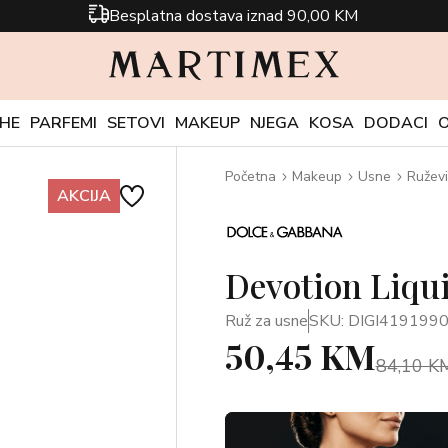
Besplatna dostava iznad 90,00 KM
CHE
PARFEMI
SETOVI
MAKEUP
NJEGA
KOSA
DODACI
Početna
Makeup
Usne
Ruževi
AKCIJA
Devotion Liqui
Ruž za usne
SKU: DIGI419199
50,45 KM
84,10 K