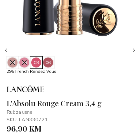
29
36
08
06
295 French Rendez Vous
L'Absolu Rouge Cream 3,4 g
Ruž za usne
SKU: LAN330721
96,90 KM