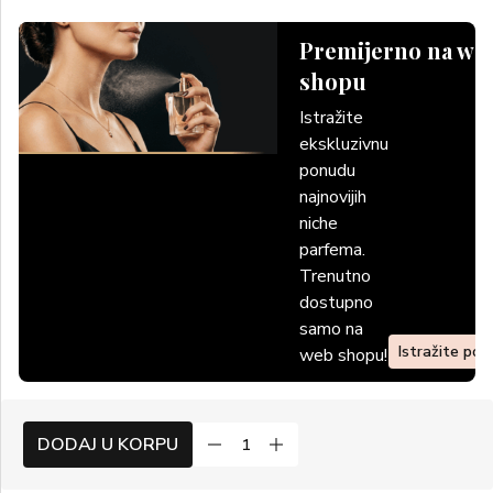
Premijerno na we
shopu
Istražite
ekskluzivnu
ponudu
najnovijih
niche
parfema.
Trenutno
dostupno
samo na
Istražite po
web shopu!
DODAJ U KORPU