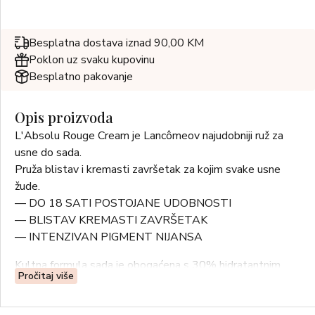
Besplatna dostava iznad 90,00 KM
Poklon uz svaku kupovinu
Besplatno pakovanje
Opis proizvoda
L'Absolu Rouge Cream je Lancômeov najudobniji ruž za
usne do sada.
Pruža blistav i kremasti završetak za kojim svake usne
žude.
— DO 18 SATI POSTOJANE UDOBNOSTI
— BLISTAV KREMASTI ZAVRŠETAK
— INTENZIVAN PIGMENT NIJANSA
Kultna formula sada je obogaćena s 30% hidratantnim
Pročitaj više
balzamom od ruže, hijaluronskom kiselinom i hladno
prešanim uljem za do 18 sati raskošne udobnosti.