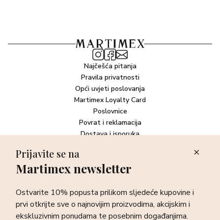
Najčešća pitanja
Pravila privatnosti
Opći uvjeti poslovanja
Martimex Loyalty Card
Poslovnice
Povrat i reklamacija
Dostava i isporuka
Plaćanje robe
Prijavite se na
Martimex newsletter
Newsletter
Ostvarite 10% popusta prilikom sljedeće kupovine i prvi otkrijte
Ostvarite 10% popusta prilikom sljedeće kupovine i
sve o najnovijim proizvodima, akcijskim i ekskluzivnim
ponudama te posebnim događanjima.
prvi otkrijte sve o najnovijim proizvodima, akcijskim i
ekskluzivnim ponudama te posebnim događanjima.
Prijava