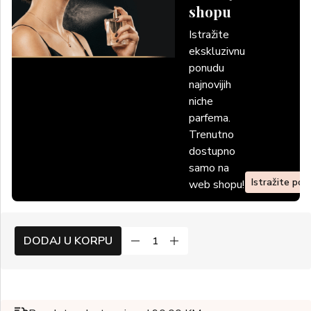
shopu
Istražite
ekskluzivnu
ponudu
najnovijih
niche
parfema.
Trenutno
dostupno
samo na
Istražite po
web shopu!
DODAJ U KORPU