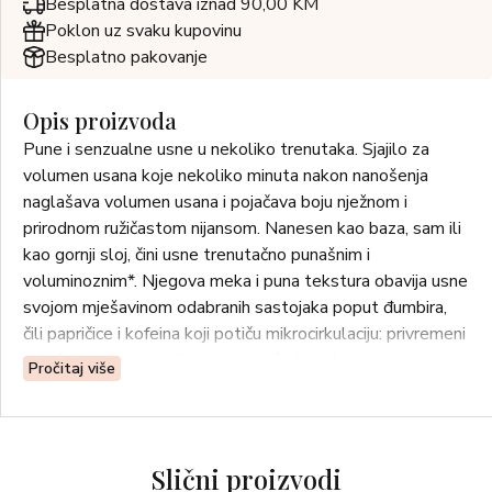
Besplatna dostava iznad 90,00 KM
Poklon uz svaku kupovinu
Besplatno pakovanje
Opis proizvoda
Pune i senzualne usne u nekoliko trenutaka. Sjajilo za
volumen usana koje nekoliko minuta nakon nanošenja
naglašava volumen usana i pojačava boju nježnom i
prirodnom ružičastom nijansom. Nanesen kao baza, sam ili
kao gornji sloj, čini usne trenutačno punašnim i
voluminoznim*. Njegova meka i puna tekstura obavija usne
svojom mješavinom odabranih sastojaka poput đumbira,
čili papričice i kofeina koji potiču mikrocirkulaciju: privremeni
osjećaj peckanja prati jasno povećanje volumena usana u
Pročitaj više
nekoliko minuta nakon nanošenja. Poseban «Fluffy»
aplikator, zahvaljujući velikoj površini i mekim i fleksibilnim
čekinjama, obavija usne u zagrljaju, ispuštajući pravu
količinu proizvoda.
Slični proizvodi