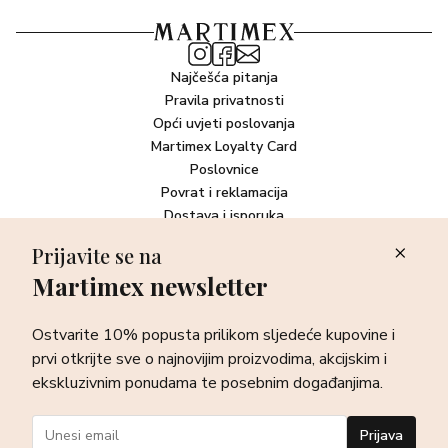
Najčešća pitanja
Pravila privatnosti
Opći uvjeti poslovanja
Martimex Loyalty Card
Poslovnice
Povrat i reklamacija
Dostava i isporuka
Plaćanje robe
Prijavite se na
Martimex newsletter
Newsletter
Ostvarite 10% popusta prilikom sljedeće kupovine i prvi otkrijte
Ostvarite 10% popusta prilikom sljedeće kupovine i
sve o najnovijim proizvodima, akcijskim i ekskluzivnim
ponudama te posebnim događanjima.
prvi otkrijte sve o najnovijim proizvodima, akcijskim i
ekskluzivnim ponudama te posebnim događanjima.
Prijava
Prijava