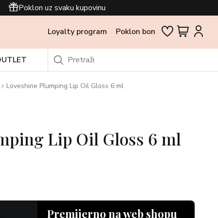
Poklon uz svaku kupovinu
Loyalty program
Poklon bon
OUTLET
Loveshine Plumping Lip Oil Gloss 6 ml
mping Lip Oil Gloss 6 ml
Premijerno na web shopu