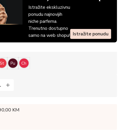
Istražite ekskluzivnu
ponudu najnovijih
niche parfema.
Trenutno dostupno
Istražite ponudu
samo na web shopu!
St
Pu
Ch
 90,00 KM