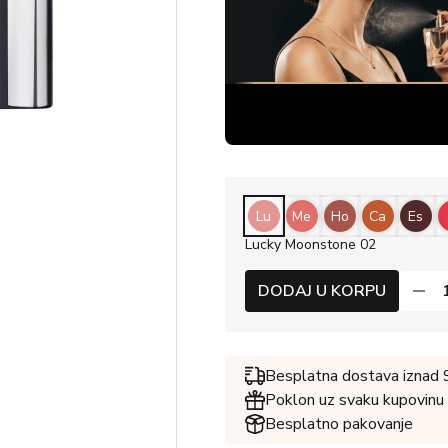
Lu
Me
Ho
Ca
Es
Lucky Moonstone 02
DODAJ U KORPU
Besplatna dostava iznad
Poklon uz svaku kupovinu
Besplatno pakovanje