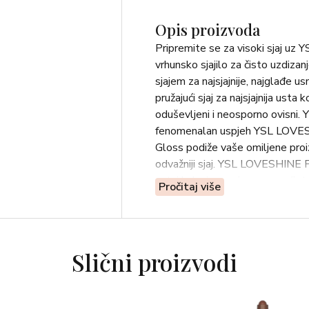
Opis proizvoda
Pripremite se za visoki sjaj u
vrhunsko sjajilo za čisto uzdiza
sjajem za najsjajnije, najglađe u
pružajući sjaj za najsjajnija ust
oduševljeni i neosporno ovisni
fenomenalan uspjeh YSL LOVES
Gloss podiže vaše omiljene proi
odvažniji sjaj. YSL LOVESHINE Pl
satni halucinogeni zaron u svijet 
Pročitaj više
može pohvaliti jedinstvenom ne
sastojcima za povećanje volumen
oblikovanje i definiranje za vidlj
đumbira za detoksikaciju, uljem 
Slični proizvodi
za maksimalno povećanje volume
Luksuzna njega i 24-satna hidrata
smokve koja zadržava vodu iz Y