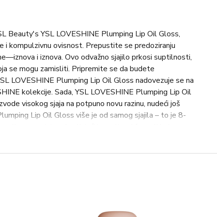
z YSL Beauty's YSL LOVESHINE Plumping Lip Oil Gloss,
nje i kompulzivnu ovisnost. Prepustite se predoziranju
sne—iznova i iznova. Ovo odvažno sjajilo prkosi suptilnosti,
a koja se mogu zamisliti. Pripremite se da budete
. YSL LOVESHINE Plumping Lip Oil Gloss nadovezuje se na
HINE kolekcije. Sada, YSL LOVESHINE Plumping Lip Oil
zvode visokog sjaja na potpuno novu razinu, nudeći još
umping Lip Oil Gloss više je od samog sjajila – to je 8-
pretjeranog sjaja zahvaljujući inovativnoj formuli koja se
ljepljivom, ultra-tankom teksturom poput stakla sa
a i njegu za nezemaljsku briljantnost uz istovremeno
ivo punije i glađe usne. Ispunjena pročišćavajućim uljem
ljute papričice za povećanje volumena, formula s 97% ulja
na pruža trenutni efekt za savršeno pun izgled.
cija osigurana je zahvaljujući antioksidirajućoj pulpi
SL Beauty Ourika Gardens. Miris sočnog manga oduševit