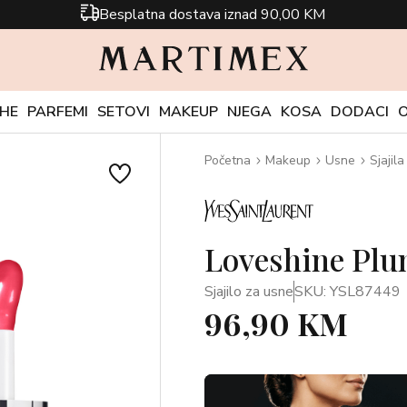
Besplatna dostava iznad 90,00 KM
CHE
PARFEMI
SETOVI
MAKEUP
NJEGA
KOSA
DODACI
Početna
Makeup
Usne
Sjajila
Loveshine Plu
Sjajilo za usne
SKU: YSL87449
96,90 KM