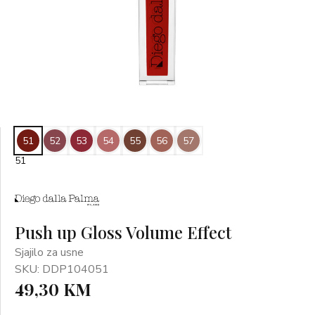
51
52
53
54
55
56
57
51
Push up Gloss Volume Effect
Sjajilo za usne
SKU: DDP104051
49,30 KM