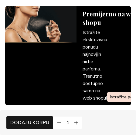
Premijerno na we
shopu
Istražite
ekskluzivnu
ponudu
najnovijih
niche
parfema.
Trenutno
dostupno
samo na
Istražite po
web shopu!
DODAJ U KORPU