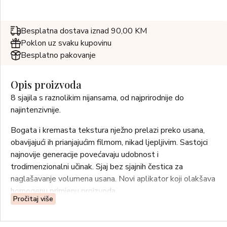
Besplatna dostava iznad 90,00 KM
Poklon uz svaku kupovinu
Besplatno pakovanje
Opis proizvoda
8 sjajila s raznolikim nijansama, od najprirodnije do
najintenzivnije.
Bogata i kremasta tekstura nježno prelazi preko usana,
obavijajući ih prianjajućim filmom, nikad ljepljivim. Sastojci
najnovije generacije povećavaju udobnost i
trodimenzionalni učinak. Sjaj bez sjajnih čestica za
naglašavanje volumena usana. Novi aplikator koji olakšava
homogenu primjenu proizvoda.
Pročitaj više
Upotreba: Nanijeti na usnice praktičnim aplikatorom.