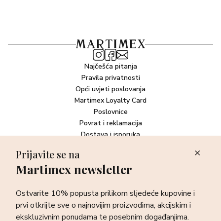
Najčešća pitanja
Pravila privatnosti
Opći uvjeti poslovanja
Martimex Loyalty Card
Poslovnice
Povrat i reklamacija
Dostava i isporuka
Plaćanje robe
Prijavite se na
Martimex newsletter
Newsletter
Ostvarite 10% popusta prilikom sljedeće kupovine i prvi otkrijte
Ostvarite 10% popusta prilikom sljedeće kupovine i
sve o najnovijim proizvodima, akcijskim i ekskluzivnim
ponudama te posebnim događanjima.
prvi otkrijte sve o najnovijim proizvodima, akcijskim i
ekskluzivnim ponudama te posebnim događanjima.
Prijava