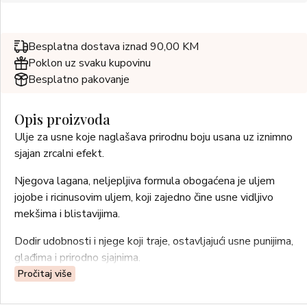
Besplatna dostava iznad 90,00 KM
Poklon uz svaku kupovinu
Besplatno pakovanje
Opis proizvoda
Ulje za usne koje naglašava prirodnu boju usana uz iznimno
sjajan zrcalni efekt.
Njegova lagana, neljepljiva formula obogaćena je uljem
jojobe i ricinusovim uljem, koji zajedno čine usne vidljivo
mekšima i blistavijima.
Dodir udobnosti i njege koji traje, ostavljajući usne punijima,
glađima i prirodno sjajnima.
Pročitaj više
Nježno obogaćenom mirisom maline i vanilije.