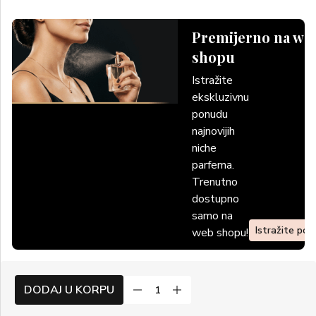
Premijerno na we
shopu
Istražite
ekskluzivnu
ponudu
najnovijih
niche
parfema.
Trenutno
dostupno
samo na
Istražite po
web shopu!
DODAJ U KORPU