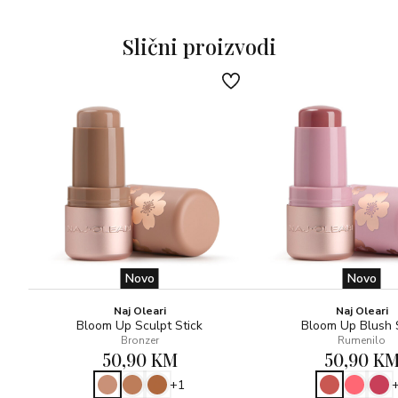
Dermatološki testirano.
Slični proizvodi
Novo
Novo
Naj Oleari
Naj Oleari
Bloom Up Sculpt Stick
Bloom Up Blush 
Bronzer
Rumenilo
50,90 KM
50,90 K
+1