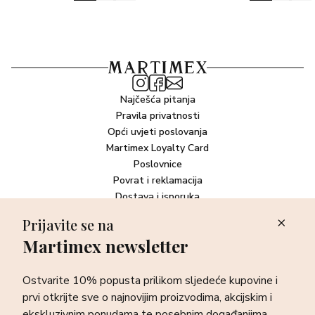
Najčešća pitanja
Pravila privatnosti
Opći uvjeti poslovanja
Martimex Loyalty Card
Poslovnice
Povrat i reklamacija
Dostava i isporuka
Plaćanje robe
Prijavite se na
Martimex newsletter
Newsletter
Ostvarite 10% popusta prilikom sljedeće kupovine i prvi otkrijte
Ostvarite 10% popusta prilikom sljedeće kupovine i
sve o najnovijim proizvodima, akcijskim i ekskluzivnim
ponudama te posebnim događanjima.
prvi otkrijte sve o najnovijim proizvodima, akcijskim i
ekskluzivnim ponudama te posebnim događanjima.