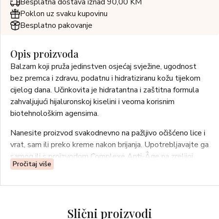
Besplatna dostava iznad 90,00 KM
Poklon uz svaku kupovinu
Besplatno pakovanje
Opis proizvoda
Balzam koji pruža jedinstven osjećaj svježine, ugodnost
bez premca i zdravu, podatnu i hidratiziranu kožu tijekom
cijelog dana. Učinkovita je hidratantna i zaštitna formula
zahvaljujući hijaluronskoj kiselini i veoma korisnim
biotehnološkim agensima.
Nanesite proizvod svakodnevno na pažljivo očišćeno lice i
vrat, sam ili preko kreme nakon brijanja. Upotrebljavajte ga
samog ili s proizvodom Complexe Anti-Âge na zrelijoj
Pročitaj više
koži.
Slični proizvodi