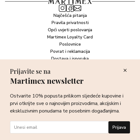
Najčešća pitanja
Pravila privatnosti
Opći uvjeti poslovanja
Martimex Loyalty Card
Poslovnice
Povrat i reklamacija
Dostava i isporuka
Plaćanje robe
Prijavite se na
Martimex newsletter
Newsletter
Ostvarite 10% popusta prilikom sljedeće kupovine i prvi otkrijte
Ostvarite 10% popusta prilikom sljedeće kupovine i
sve o najnovijim proizvodima, akcijskim i ekskluzivnim
ponudama te posebnim događanjima.
prvi otkrijte sve o najnovijim proizvodima, akcijskim i
ekskluzivnim ponudama te posebnim događanjima.
Prijava
Prijava