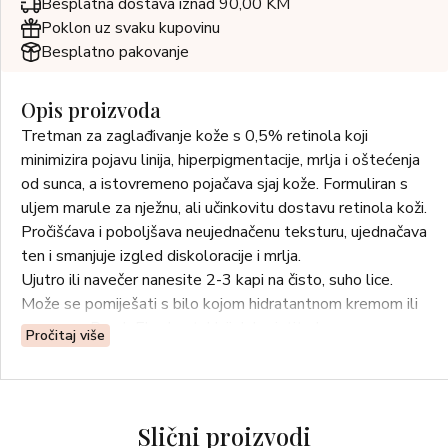
Besplatna dostava iznad 90,00 KM
Poklon uz svaku kupovinu
Besplatno pakovanje
Opis proizvoda
Tretman za zaglađivanje kože s 0,5% retinola koji
minimizira pojavu linija, hiperpigmentacije, mrlja i oštećenja
od sunca, a istovremeno pojačava sjaj kože. Formuliran s
uljem marule za nježnu, ali učinkovitu dostavu retinola koži.
Pročišćava i poboljšava neujednačenu teksturu, ujednačava
ten i smanjuje izgled diskoloracije i mrlja.
Ujutro ili navečer nanesite 2-3 kapi na čisto, suho lice.
Može se pomiješati s bilo kojom hidratantnom kremom ili
serumom Drunk Elephant. Uvijek koristite kremu za
Pročitaj više
sunčanje širokog spektra.
Slični proizvodi