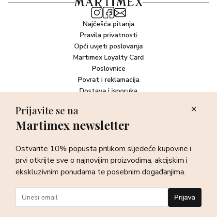
Najčešća pitanja
Pravila privatnosti
Opći uvjeti poslovanja
Martimex Loyalty Card
Poslovnice
Povrat i reklamacija
Dostava i isporuka
Plaćanje robe
Prijavite se na
Martimex newsletter
Newsletter
Ostvarite 10% popusta prilikom sljedeće kupovine i prvi otkrijte
Ostvarite 10% popusta prilikom sljedeće kupovine i
sve o najnovijim proizvodima, akcijskim i ekskluzivnim
ponudama te posebnim događanjima.
prvi otkrijte sve o najnovijim proizvodima, akcijskim i
ekskluzivnim ponudama te posebnim događanjima.
Prijava
Prijava