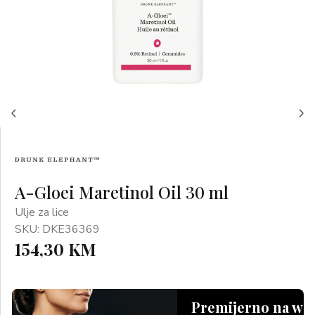
A-Gloei Maretinol Oil 30 ml
Ulje za lice
SKU: DKE36369
154,30 KM
Premijerno na we