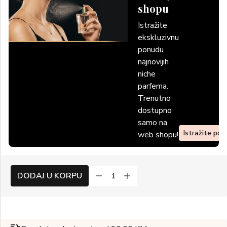
shopu
Istražite
ekskluzivnu
ponudu
najnovijih
niche
parfema.
Trenutno
dostupno
samo na
Istražite po
web shopu!
DODAJ U KORPU