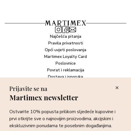
Najčešća pitanja
Pravila privatnosti
Opći uvjeti poslovanja
Martimex Loyalty Card
Poslovnice
Povrat i reklamacija
Dostava i isporuka
Plaćanje robe
Prijavite se na
Martimex newsletter
Newsletter
Ostvarite 10% popusta prilikom sljedeće kupovine i prvi otkrijte
Ostvarite 10% popusta prilikom sljedeće kupovine i
sve o najnovijim proizvodima, akcijskim i ekskluzivnim
ponudama te posebnim događanjima.
prvi otkrijte sve o najnovijim proizvodima, akcijskim i
ekskluzivnim ponudama te posebnim događanjima.
Prijava