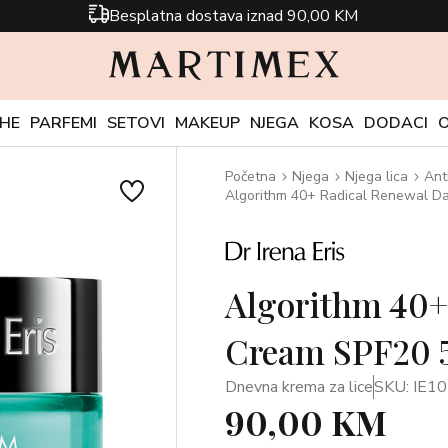
Besplatna dostava iznad 90,00 KM
CHE
PARFEMI
SETOVI
MAKEUP
NJEGA
KOSA
DODACI
Početna
Njega
Njega lica
Ant
Algorithm 40+ Radical Renewal D
Algorithm 40+
Cream SPF20 
Dnevna krema za lice
SKU: IE1
90,00 KM