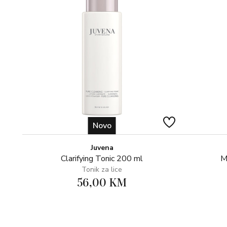
Novo
Juvena
Clarifying Tonic 200 ml
M
Tonik za lice
56,00 KM