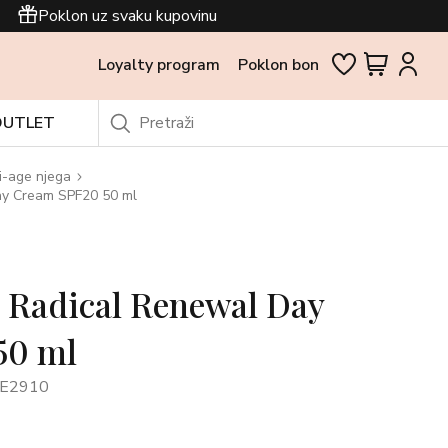
Poklon uz svaku kupovinu
Loyalty program
Poklon bon
OUTLET
i-age njega
ay Cream SPF20 50 ml
 Radical Renewal Day
50 ml
0E2910