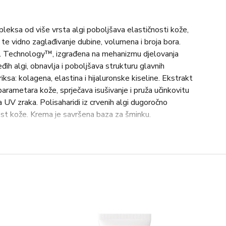
ksa od više vrsta algi poboljšava elastičnosti kože,
, te vidno zaglađivanje dubine, volumena i broja bora.
l Technology™, izgrađena na mehanizmu djelovanja
đih algi, obnavlja i poboljšava strukturu glavnih
sa: kolagena, elastina i hijaluronske kiseline. Ekstrakt
rametara kože, sprječava isušivanje i pruža učinkovitu
 UV zraka. Polisaharidi iz crvenih algi dugoročno
st kože. Krema je savršena baza za šminku.
 vrat u jutro, odlična podloga za šminku.
sostearate, Caprylic/Capric Triglyceride, Dicaprylyl
iazone, Dicaprylyl Carbonate, Cetyl Alcohol, Dibutyl
benzoyl Hexyl Benzoate, Potassium Cetyl Phosphate,
ylene Glycol, Methylene Bis-Benzotriazolyl