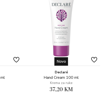
 Dimethicone, Laminaria Ochroleuca Extract, Undaria
ium Cruentum Extract, Hydroxyacetophenone, Tocopherol,
arbomer, Ethylhexyl Triazone, Sodium Carbonate,
Decyl Glucoside, Pullulan, Citric Acid, Propylene Glycol,
e), CI 42090 (FD&C Blue No. 1), CI 19140 (FD&C Yellow
Novo
Declaré
 ml
Hand Cream 100 ml
Krema za ruke
37,20 KM