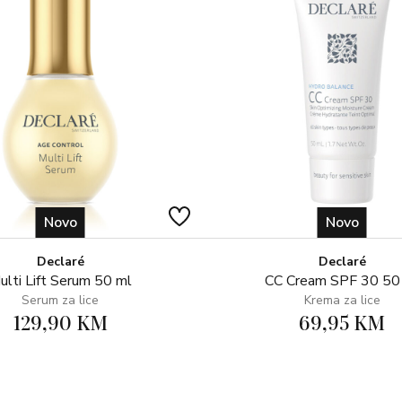
Tetramethylbutylphenol (nano),
Pinnatifida Extract, Porphyrid
Oryza Sativa (Rice) Bran Oil, C
Hydroxypropyl Methylcellulose, 
Xanthan Gum, Parfum (Fragranc
No. 5)
Novo
Novo
Declaré
Declaré
ulti Lift Serum 50 ml
CC Cream SPF 30 50
Serum za lice
Krema za lice
129,90 KM
69,95 KM