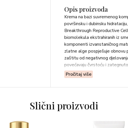
Opis proizvoda
Krema na bazi suvremenog komple
površinsku i dubinsku hidrataciju
Breakthrough Reproductive Cel
biomolekula ekstrahiranih iz sme
komponenti izvanstaničnog matrik
zlatne alge pospješuje obnovu pa
zaštitu od negativnog djelovanja
povećavaju čvrstoću i zategnuto
Pročitaj više
UPOTREBA:
Nanesite na dobro očišćeno lice i
SASTOJCI:
231212Aqua (Water), Isopropyl I
Slični proizvodi
Ether, Diethylhexyl Butamido Tr
Adipate, Diethylamino Hydroxy
Butylene Glycol, Glycerin, Pent