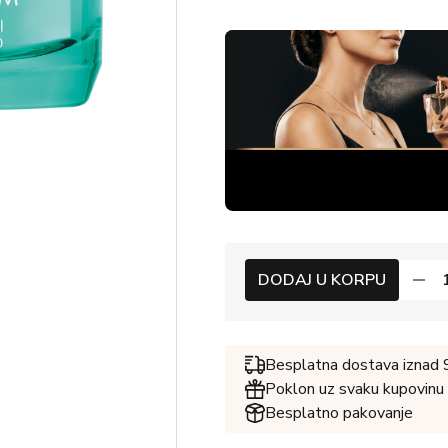
DODAJ U KORPU
Besplatna dostava iznad
Poklon uz svaku kupovinu
Besplatno pakovanje