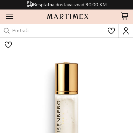
Besplatna dostava iznad 90,00 KM