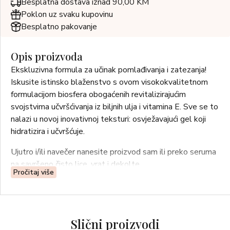
Besplatna dostava iznad 90,00 KM
Poklon uz svaku kupovinu
Besplatno pakovanje
Opis proizvoda
Ekskluzivna formula za učinak pomlađivanja i zatezanja!
Iskusite istinsko blaženstvo s ovom visokokvalitetnom
formulacijom biosfera obogaćenih revitalizirajućim
svojstvima učvršćivanja iz biljnih ulja i vitamina E. Sve se to
nalazi u novoj inovativnoj teksturi: osvježavajući gel koji
hidratizira i učvršćuje.
Ujutro i/ili navečer nanesite proizvod sam ili preko seruma
na savršeno čisto lice, vrat i dekolte.
Pročitaj više
Slični proizvodi