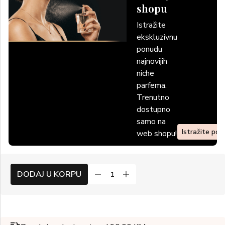
shopu
Istražite
ekskluzivnu
ponudu
najnovijih
niche
parfema.
Trenutno
dostupno
samo na
Istražite po
web shopu!
DODAJ U KORPU