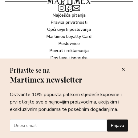
Najčešća pitanja
Pravila privatnosti
Opći uvjeti poslovanja
Martimex Loyalty Card
Poslovnice
Povrat i reklamacija
Dostava i isporuka
Plaćanje robe
Prijavite se na
Martimex newsletter
Newsletter
Ostvarite 10% popusta prilikom sljedeće kupovine i prvi otkrijte
Ostvarite 10% popusta prilikom sljedeće kupovine i
sve o najnovijim proizvodima, akcijskim i ekskluzivnim
ponudama te posebnim događanjima.
prvi otkrijte sve o najnovijim proizvodima, akcijskim i
ekskluzivnim ponudama te posebnim događanjima.
Prijava
Prijava