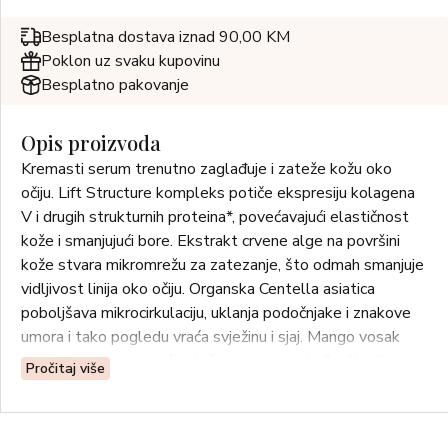
Besplatna dostava iznad 90,00 KM
Poklon uz svaku kupovinu
Besplatno pakovanje
Opis proizvoda
Kremasti serum trenutno zaglađuje i zateže kožu oko
očiju. Lift Structure kompleks potiče ekspresiju kolagena
V i drugih strukturnih proteina*, povećavajući elastičnost
kože i smanjujući bore. Ekstrakt crvene alge na površini
kože stvara mikromrežu za zatezanje, što odmah smanjuje
vidljivost linija oko očiju. Organska Centella asiatica
poboljšava mikrocirkulaciju, uklanja podočnjake i znakove
umora i tako pogledu vraća svježinu i sjaj. Mango vosak
ostavlja ugodan osjećaj vlaženja i smiruje kožu. *In vitro
Pročitaj više
testovi aktivnog sastojka.
UPOTREBA: