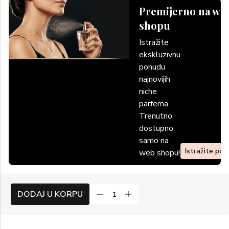
Premijerno na we
shopu
Istražite
ekskluzivnu
ponudu
najnovijih
niche
parfema.
Trenutno
dostupno
samo na
Istražite po
web shopu!
DODAJ U KORPU