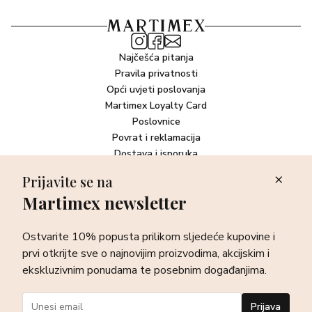
Najčešća pitanja
Pravila privatnosti
Opći uvjeti poslovanja
Martimex Loyalty Card
Poslovnice
Povrat i reklamacija
Dostava i isporuka
Plaćanje robe
Prijavite se na
Martimex newsletter
Newsletter
Ostvarite 10% popusta prilikom sljedeće kupovine i prvi otkrijte
Ostvarite 10% popusta prilikom sljedeće kupovine i
sve o najnovijim proizvodima, akcijskim i ekskluzivnim
ponudama te posebnim događanjima.
prvi otkrijte sve o najnovijim proizvodima, akcijskim i
ekskluzivnim ponudama te posebnim događanjima.
Prijava
Prijava