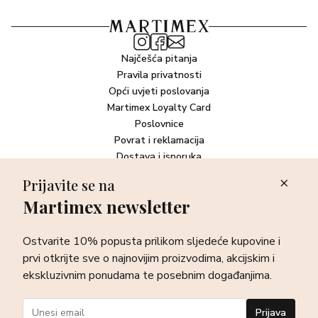
Najčešća pitanja
Pravila privatnosti
Opći uvjeti poslovanja
Martimex Loyalty Card
Poslovnice
Povrat i reklamacija
Dostava i isporuka
Plaćanje robe
Prijavite se na
Martimex newsletter
Newsletter
Ostvarite 10% popusta prilikom sljedeće kupovine i prvi otkrijte
Ostvarite 10% popusta prilikom sljedeće kupovine i
sve o najnovijim proizvodima, akcijskim i ekskluzivnim
ponudama te posebnim događanjima.
prvi otkrijte sve o najnovijim proizvodima, akcijskim i
ekskluzivnim ponudama te posebnim događanjima.
Prijava
Prijava