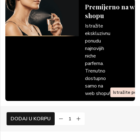
Premijerno na we
shopu
Istražite
ekskluzivnu
ponudu
najnovijih
niche
parfema.
Trenutno
dostupno
samo na
Istražite po
web shopu!
DODAJ U KORPU