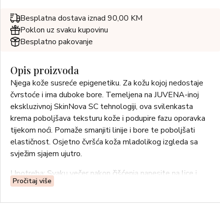
Besplatna dostava iznad 90,00 KM
Poklon uz svaku kupovinu
Besplatno pakovanje
Opis proizvoda
Njega kože susreće epigenetiku. Za kožu kojoj nedostaje
čvrstoće i ima duboke bore. Temeljena na JUVENA-inoj
ekskluzivnoj SkinNova SC tehnologiji, ova svilenkasta
krema poboljšava teksturu kože i podupire fazu oporavka
tijekom noći. Pomaže smanjiti linije i bore te poboljšati
elastičnost. Osjetno čvršća koža mladolikog izgleda sa
svježim sjajem ujutro.
Upotreba: Svaku večer nakon čišćenja nanesite na lice i
Pročitaj više
vrat.
Za sve tipove kože.