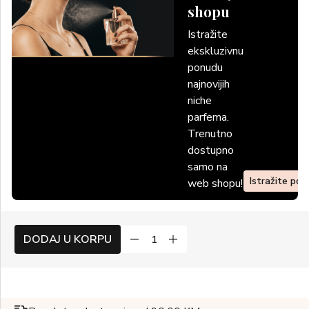
shopu
Istražite
ekskluzivnu
ponudu
najnovijih
niche
parfema.
Trenutno
dostupno
samo na
Istražite po
web shopu!
DODAJ U KORPU