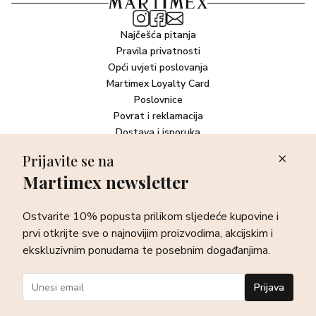
Najčešća pitanja
Pravila privatnosti
Opći uvjeti poslovanja
Martimex Loyalty Card
Poslovnice
Povrat i reklamacija
Dostava i isporuka
Plaćanje robe
Prijavite se na
Martimex newsletter
Newsletter
Ostvarite 10% popusta prilikom sljedeće kupovine i prvi otkrijte
Ostvarite 10% popusta prilikom sljedeće kupovine i
sve o najnovijim proizvodima, akcijskim i ekskluzivnim
ponudama te posebnim događanjima.
prvi otkrijte sve o najnovijim proizvodima, akcijskim i
ekskluzivnim ponudama te posebnim događanjima.
Prijava
Prijava