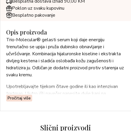
Besplatna dostava iznad 90,00 KM
Poklon uz svaku kupovinu
Besplatno pakovanje
Opis proizvoda
Trio-Molecular® gelasti serum koji daje energiju
trenutačno se upija i pruža dubinsko obnavljanje i
učvršćivanje. Kombinacija hijaluronske kiseline i ekstrakta
divljeg kestena i sladića oslobađa kožu zagušenosti i
hidratizira ju. Odličan je dodatni proizvod protiv starenja uz
svaku kremu.
Upotrebljavajte tijekom čitave godine ili kao intenzivan
tretman. Ujutro i/ili navečer nanesite dvije kapi na
Pročitaj više
savršeno čisto lice, područje oko očiju, vrat i dekolte.
Uvijek preko ovog proizvoda nanesite kremu.
Slični proizvodi