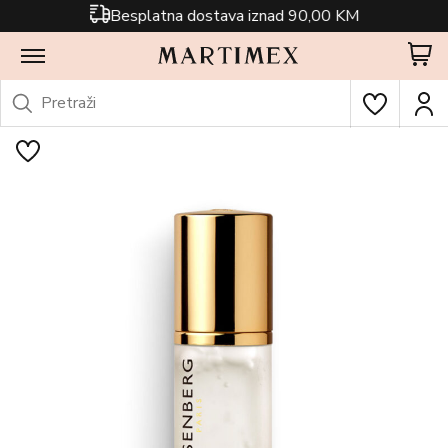
Besplatna dostava iznad 90,00 KM