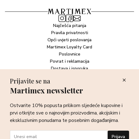
Coco-Glucoside, Glyceryl Stearate, Sesamum Indicum
(Sesame) Seed Extract, Disodium Lauryl Sulfosuccinate,
Helianthus Annuus (Sunflower) Seed Wax, Sodium
Stearoyl Glutamate, Polyglycerin-3, Raspberry Ketone,
Najčešća pitanja
Parfum (Fragrance)
Pravila privatnosti
Opći uvjeti poslovanja
Martimex Loyalty Card
Poslovnice
Povrat i reklamacija
Dostava i isporuka
Plaćanje robe
Prijavite se na
Martimex newsletter
Newsletter
Ostvarite 10% popusta prilikom sljedeće kupovine i prvi otkrijte
Ostvarite 10% popusta prilikom sljedeće kupovine i
sve o najnovijim proizvodima, akcijskim i ekskluzivnim
ponudama te posebnim događanjima.
prvi otkrijte sve o najnovijim proizvodima, akcijskim i
ekskluzivnim ponudama te posebnim događanjima.
Prijava
Prijava