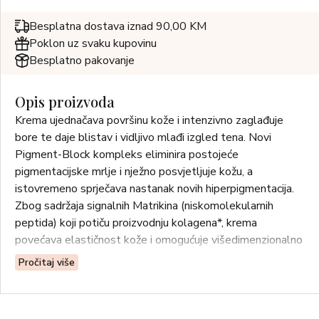
Besplatna dostava iznad 90,00 KM
Poklon uz svaku kupovinu
Besplatno pakovanje
Opis proizvoda
Krema ujednačava površinu kože i intenzivno zaglađuje
bore te daje blistav i vidljivo mlađi izgled tena. Novi
Pigment-Block kompleks eliminira postojeće
pigmentacijske mrlje i nježno posvjetljuje kožu, a
istovremeno sprječava nastanak novih hiperpigmentacija.
Zbog sadržaja signalnih Matrikina (niskomolekularnih
peptida) koji potiču proizvodnju kolagena*, krema
povećava elastičnost kože i omogućuje višedimenzionalno
smanjenje bora. Kombinirano djelovanje ceramida i
Pročitaj više
emolijensa sprječava gubitak vlage i koži daje jedinstvenu
glatkoću i mekoću. Krema je savršena podloga za šminku.
*In vitro test.