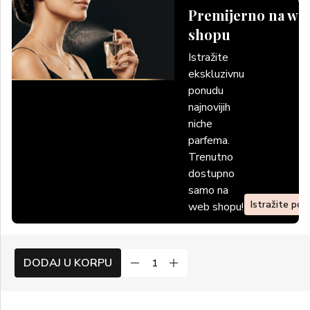
Premijerno na we
shopu
Istražite
ekskluzivnu
ponudu
najnovijih
niche
parfema.
Trenutno
dostupno
samo na
Istražite po
web shopu!
DODAJ U KORPU