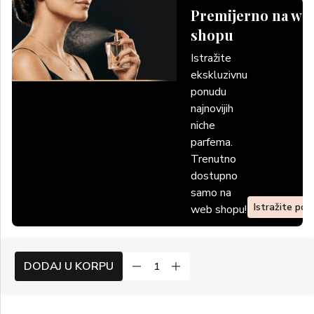
Premijerno na we
shopu
Istražite
ekskluzivnu
ponudu
najnovijih
niche
parfema.
Trenutno
dostupno
samo na
Istražite po
web shopu!
DODAJ U KORPU