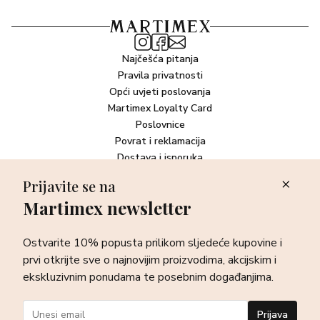
Najčešća pitanja
Pravila privatnosti
Opći uvjeti poslovanja
Martimex Loyalty Card
Poslovnice
Povrat i reklamacija
Dostava i isporuka
Plaćanje robe
Prijavite se na
Martimex newsletter
Newsletter
Ostvarite 10% popusta prilikom sljedeće kupovine i prvi otkrijte
Ostvarite 10% popusta prilikom sljedeće kupovine i
sve o najnovijim proizvodima, akcijskim i ekskluzivnim
ponudama te posebnim događanjima.
prvi otkrijte sve o najnovijim proizvodima, akcijskim i
ekskluzivnim ponudama te posebnim događanjima.
Prijava
Prijava