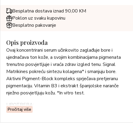
Besplatna dostava iznad 90,00 KM
Poklon uz svaku kupovinu
Besplatno pakovanje
Opis proizvoda
Ovaj koncentrirani serum učinkovito zaglađuje bore i
ujednačava ton kože, a svojim kombinacijama pigmenata
trenutno posvjetljuje i vraća zdrav izgled tenu. Signal
Matrikines pokreću sintezu kolagena* i smanjuju bore.
Aktivni Pigment-Block kompleks sprječava pretjeranu
pigmentaciju. Vitamin B3 i ekstrakt španjolske naranče
nježno posvjetljuju kožu. *In vitro test.
UPOTREBA:
Pročitaj više
Nanesite na dobro očišćeno lice, vrat i deklote,
izbjegavajući područje oko očiju. Preporuča se za dnevnu
njegu ispod zaštitne hidratantne kreme.