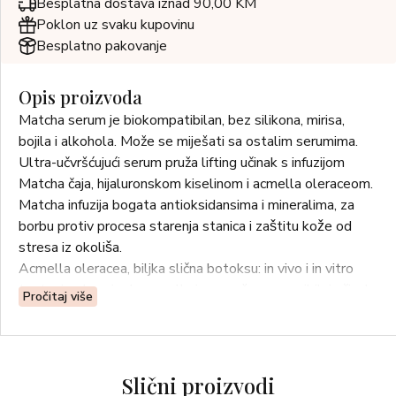
Besplatna dostava iznad 90,00 KM
Poklon uz svaku kupovinu
Besplatno pakovanje
Opis proizvoda
Matcha serum je biokompatibilan, bez silikona, mirisa,
bojila i alkohola. Može se miješati sa ostalim serumima.
Ultra-učvršćujući serum pruža lifting učinak s infuzijom
Matcha čaja, hijaluronskom kiselinom i acmella oleraceom.
Matcha infuzija bogata antioksidansima i mineralima, za
borbu protiv procesa starenja stanica i zaštitu kože od
stresa iz okoliša.
Acmella oleracea, biljka slična botoksu: in vivo i in vitro
testovi pokazuju da acmella ima snažan reverzibilni učinak
Pročitaj više
opuštanja mišića koji trenutno zaglađuje kožu, stvarajući
prirodan učinak liftinga.
Molekularna hijaluronska kiselina hidratizira, obnavlja i
zaglađuje.
Slični proizvodi