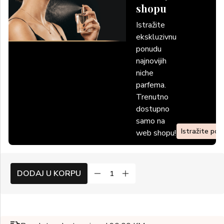
shopu
Istražite
ekskluzivnu
ponudu
najnovijih
niche
parfema.
Trenutno
dostupno
samo na
Istražite po
web shopu!
DODAJ U KORPU