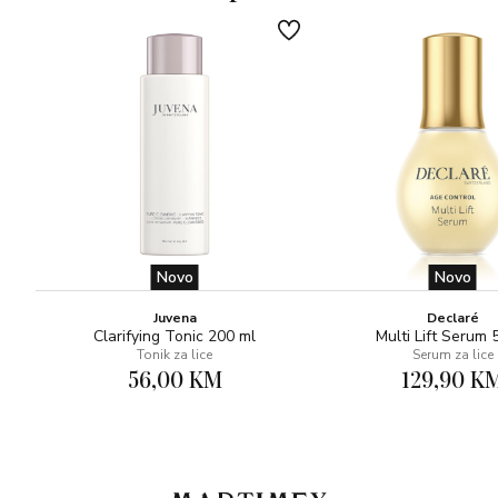
Bez fenoksietanola | 96% sastojaka prirodnog porijekla
Novo
Novo
Juvena
Declaré
Clarifying Tonic 200 ml
Multi Lift Serum 
Tonik za lice
Serum za lice
56,00 KM
129,90 K