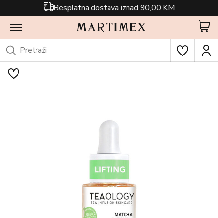
Besplatna dostava iznad 90,00 KM