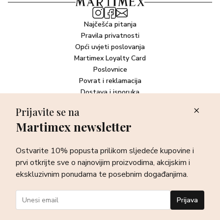
Najčešća pitanja
Pravila privatnosti
Opći uvjeti poslovanja
Martimex Loyalty Card
Poslovnice
Povrat i reklamacija
Dostava i isporuka
Plaćanje robe
Prijavite se na
Martimex newsletter
Newsletter
Ostvarite 10% popusta prilikom sljedeće kupovine i prvi otkrijte
Ostvarite 10% popusta prilikom sljedeće kupovine i
sve o najnovijim proizvodima, akcijskim i ekskluzivnim
ponudama te posebnim događanjima.
prvi otkrijte sve o najnovijim proizvodima, akcijskim i
ekskluzivnim ponudama te posebnim događanjima.
Prijava
Prijava