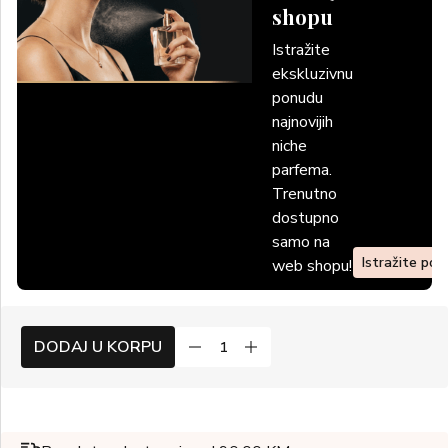
shopu
Istražite
ekskluzivnu
ponudu
najnovijih
niche
parfema.
Trenutno
dostupno
samo na
Istražite po
web shopu!
DODAJ U KORPU