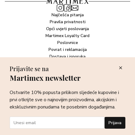
Najčešća pitanja
Pravila privatnosti
Opći uvjeti poslovanja
Martimex Loyalty Card
Poslovnice
Povrat i reklamacija
Dostava i isporuka
Plaćanje robe
Prijavite se na
Martimex newsletter
Newsletter
Ostvarite 10% popusta prilikom sljedeće kupovine i prvi otkrijte
Ostvarite 10% popusta prilikom sljedeće kupovine i
sve o najnovijim proizvodima, akcijskim i ekskluzivnim
ponudama te posebnim događanjima.
prvi otkrijte sve o najnovijim proizvodima, akcijskim i
ekskluzivnim ponudama te posebnim događanjima.
Prijava
Prijava