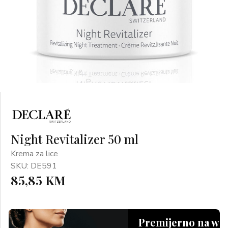
Night Revitalizer 50 ml
Krema za lice
SKU: DE591
85,85 KM
Premijerno na we