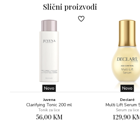
najboljom verzijom svoje kože.
Slični proizvodi
Novo
Novo
Juvena
Declaré
Clarifying Tonic 200 ml
Multi Lift Serum 
Tonik za lice
Serum za lice
56,00 KM
129,90 K