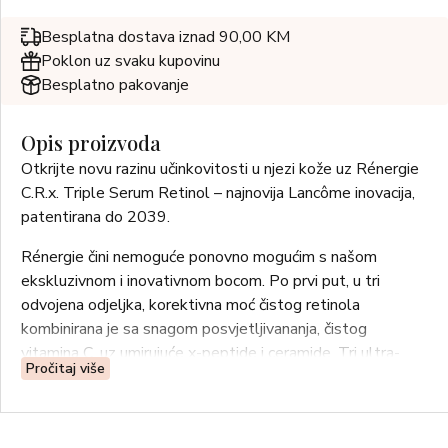
Besplatna dostava iznad 90,00 KM
Poklon uz svaku kupovinu
Besplatno pakovanje
Opis proizvoda
Otkrijte novu razinu učinkovitosti u njezi kože uz Rénergie
C.R.x. Triple Serum Retinol – najnovija Lancôme inovacija,
patentirana do 2039.
Rénergie čini nemoguće ponovno mogućim s našom
ekskluzivnom i inovativnom bocom. Po prvi put, u tri
odvojena odjeljka, korektivna moć čistog retinola
kombinirana je sa snagom posvjetljivananja, čistog
vitamina C, uz umirujuće x-peptide i ceramide. Tri ultra-
Pročitaj više
snažna seruma spojena u trostruku dozu njege za vidljivo
obnavljanje teksture kože od prve noći korištenja.
Rezultati toliko vidljivi da se 9 od 10 ljudi probudi s