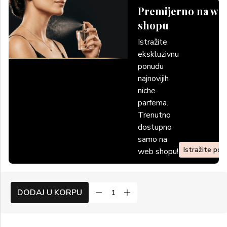
Premijerno na we
shopu
Istražite
ekskluzivnu
ponudu
najnovijih
niche
parfema.
Trenutno
dostupno
samo na
Istražite po
web shopu!
DODAJ U KORPU