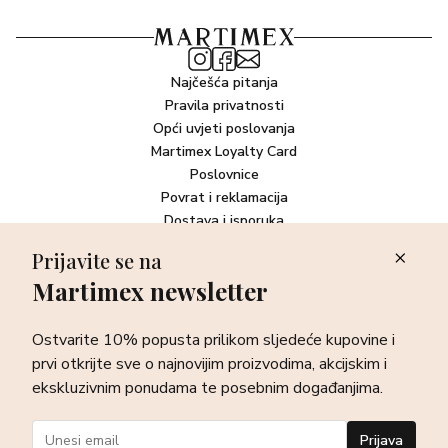
Najčešća pitanja
Pravila privatnosti
Opći uvjeti poslovanja
Martimex Loyalty Card
Poslovnice
Povrat i reklamacija
Dostava i isporuka
Plaćanje robe
Prijavite se na
Martimex newsletter
Newsletter
Ostvarite 10% popusta prilikom sljedeće kupovine i prvi otkrijte
Ostvarite 10% popusta prilikom sljedeće kupovine i
sve o najnovijim proizvodima, akcijskim i ekskluzivnim
ponudama te posebnim događanjima.
prvi otkrijte sve o najnovijim proizvodima, akcijskim i
ekskluzivnim ponudama te posebnim događanjima.
Prijava
Prijava