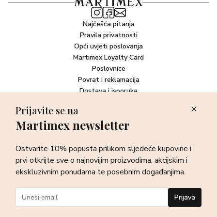
Najčešća pitanja
Pravila privatnosti
Opći uvjeti poslovanja
Martimex Loyalty Card
Poslovnice
Povrat i reklamacija
Dostava i isporuka
Plaćanje robe
Prijavite se na
Martimex newsletter
Newsletter
Ostvarite 10% popusta prilikom sljedeće kupovine i prvi otkrijte
Ostvarite 10% popusta prilikom sljedeće kupovine i
sve o najnovijim proizvodima, akcijskim i ekskluzivnim
ponudama te posebnim događanjima.
prvi otkrijte sve o najnovijim proizvodima, akcijskim i
ekskluzivnim ponudama te posebnim događanjima.
Prijava
Prijava