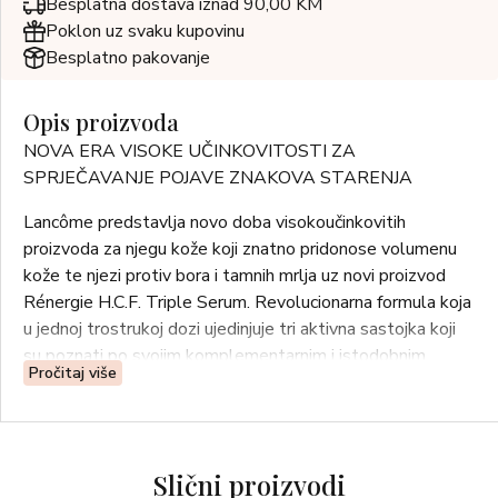
Besplatna dostava iznad 90,00 KM
Poklon uz svaku kupovinu
Besplatno pakovanje
Opis proizvoda
NOVA ERA VISOKE UČINKOVITOSTI ZA
SPRJEČAVANJE POJAVE ZNAKOVA STARENJA
Lancôme predstavlja novo doba visokoučinkovitih
proizvoda za njegu kože koji znatno pridonose volumenu
kože te njezi protiv bora i tamnih mrlja uz novi proizvod
Rénergie H.C.F. Triple Serum. Revolucionarna formula koja
u jednoj trostrukoj dozi ujedinjuje tri aktivna sastojka koji
su poznati po svojim komplementarnim i istodobnim
Pročitaj više
učincima na znakove starenja kože, a do sada su se
smatrali nekompatibilnima: hijaluronska kiselina, vitamin C
+ niacinamid i ferulinska kiselina.
Slični proizvodi