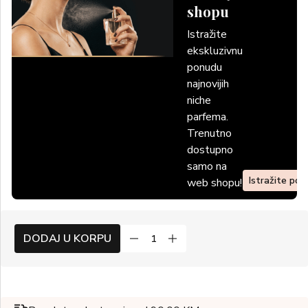
shopu
Istražite
ekskluzivnu
ponudu
najnovijih
niche
parfema.
Trenutno
dostupno
samo na
Istražite po
web shopu!
DODAJ U KORPU