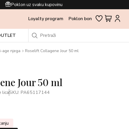
Poklon uz svaku kupovinu
Loyalty program
Poklon bon
OUTLET
i-age njega
Roselift Collagene Jour 50 ml
gene Jour 50 ml
 lica
SKU: PA65117144
tanju