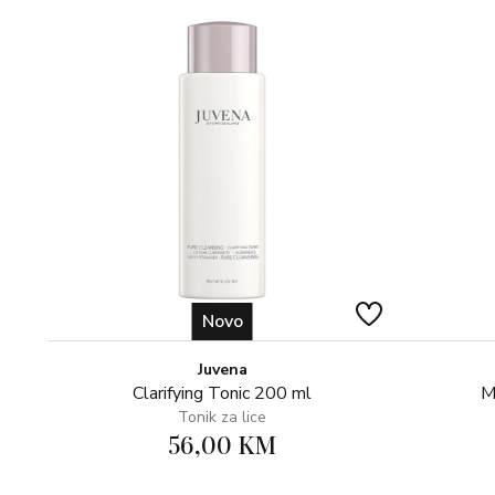
Novo
Juvena
Clarifying Tonic 200 ml
M
Tonik za lice
56,00 KM