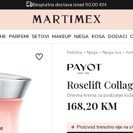
Besplatna dostava iznad 90,00 KM
CHE
PARFEMI
SETOVI
MAKEUP
NJEGA
KOSA
DODACI
Početna
Njega
Njega lica
Ant
Roselift Colla
Dnevna krema za podizanje kože
168,20 KM
Proizvod trenutno nije na s