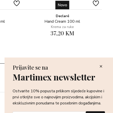
Novo
Declaré
 ml
Hand Cream 100 ml
Krema za ruke
37,20 KM
Prijavite se na
Poslovnice
Martimex newsletter
Povrat i reklamacija
Dostava i isporuka
Plaćanje robe
Ostvarite 10% popusta prilikom sljedeće kupovine i
prvi otkrijte sve o najnovijim proizvodima, akcijskim i
ekskluzivnim ponudama te posebnim događanjima.