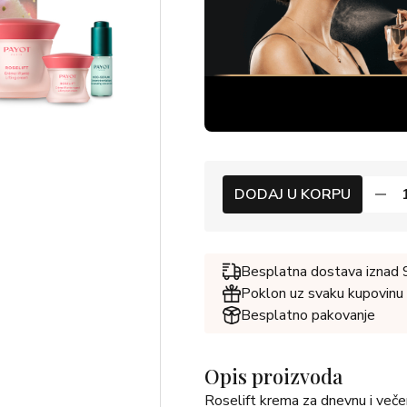
DODAJ U KORPU
Besplatna dostava iznad
Poklon uz svaku kupovinu
Besplatno pakovanje
Opis proizvoda
Roselift krema za dnevnu i veče