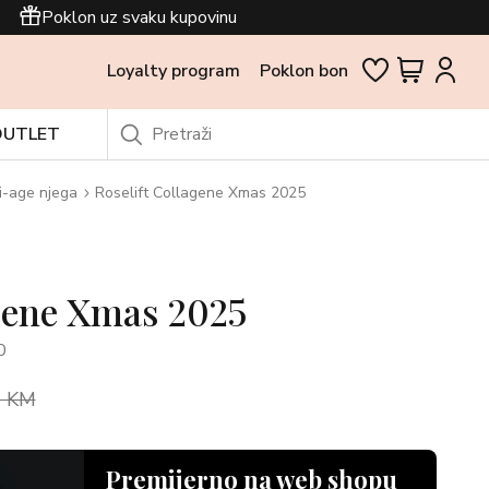
Poklon uz svaku kupovinu
Loyalty program
Poklon bon
OUTLET
i-age njega
Roselift Collagene Xmas 2025
agene Xmas 2025
0
0 KM
Premijerno na web shopu