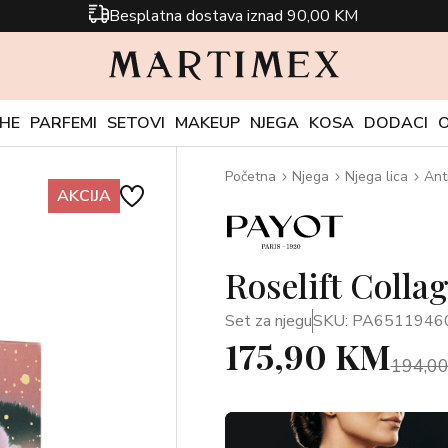
Besplatna dostava iznad 90,00 KM
CHE
PARFEMI
SETOVI
MAKEUP
NJEGA
KOSA
DODACI
Početna
Njega
Njega lica
Ant
AKCIJA
Roselift Coll
Set za njegu
SKU: PA6511946
175,90 KM
194,0