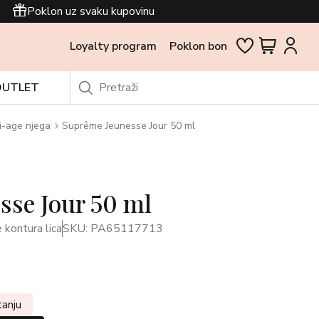
Poklon uz svaku kupovinu
Loyalty program
Poklon bon
OUTLET
i-age njega
Suprême Jeunesse Jour 50 ml
sse Jour 50 ml
kontura lica
SKU: PA65117713
tanju