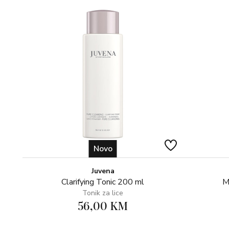
Novo
Juvena
Clarifying Tonic 200 ml
M
Tonik za lice
56,00 KM