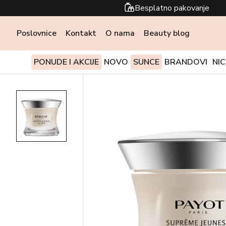
Besplatno pakovanje
Poslovnice
Kontakt
O nama
Beauty blog
PONUDE I AKCIJE
NOVO
SUNCE
BRANDOVI
NI