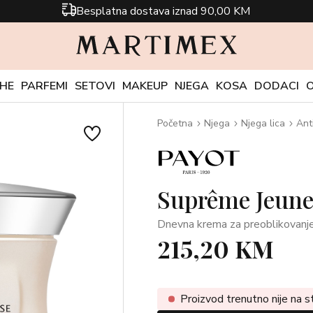
Besplatna dostava iznad 90,00 KM
CHE
PARFEMI
SETOVI
MAKEUP
NJEGA
KOSA
DODACI
Početna
Njega
Njega lica
Ant
Suprême Jeune
Dnevna krema za preoblikovanje 
215,20 KM
Proizvod trenutno nije na s