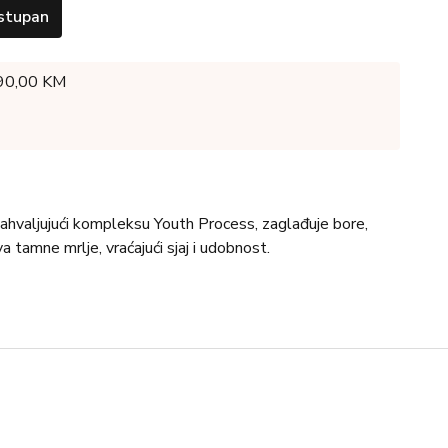
stupan
 90,00 KM
ahvaljujući kompleksu Youth Process, zaglađuje bore,
a tamne mrlje, vraćajući sjaj i udobnost.