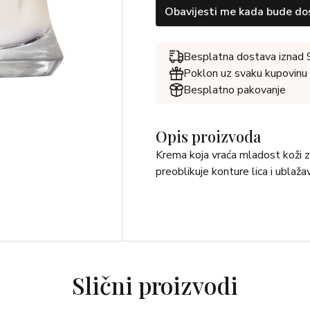
Obavijesti me kada bude do
Besplatna dostava iznad
Poklon uz svaku kupovinu
Besplatno pakovanje
Opis proizvoda
Krema koja vraća mladost koži z
preoblikuje konture lica i ublažav
Slični proizvodi