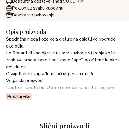
Besplatna dostava iznad 90,00 KM
Poklon uz svaku kupovinu
Besplatno pakovanje
Opis proizvoda
Specifična njega kože koja djeluje na osjetljivo područje
oko očiju.
Le Regard ciljano djeluje na sve znakove starenja kože:
znakove umora, bore tipa “vrane šape”, opuštene kapke i
dehidraciju.
Osvijetljene i zaglađene, oči izgledaju mlađe.
Veganski proizvod.
Upute za upotrebu: Ujutro i navečer nanesite na nježno
područje oko očiju na savršeno očišćenu kožu.
Pročitaj više
Slični proizvodi