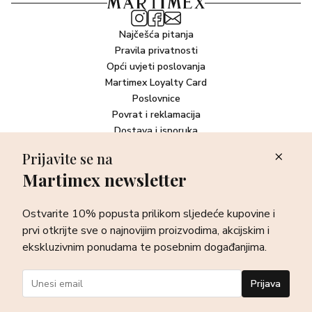
Najčešća pitanja
Pravila privatnosti
Opći uvjeti poslovanja
Martimex Loyalty Card
Poslovnice
Povrat i reklamacija
Dostava i isporuka
Plaćanje robe
Prijavite se na
Martimex newsletter
Newsletter
Ostvarite 10% popusta prilikom sljedeće kupovine i prvi otkrijte
Ostvarite 10% popusta prilikom sljedeće kupovine i
sve o najnovijim proizvodima, akcijskim i ekskluzivnim
ponudama te posebnim događanjima.
prvi otkrijte sve o najnovijim proizvodima, akcijskim i
ekskluzivnim ponudama te posebnim događanjima.
Prijava
Prijava