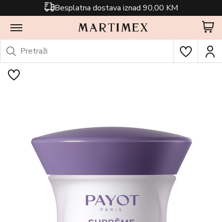
Besplatna dostava iznad 90,00 KM