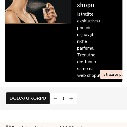
shopu
Istražite
ekskluzivnu
ponudu
najnovijih
niche
parfema.
Trenutno
dostupno
samo na
Istražite po
web shopu!
DODAJ U KORPU