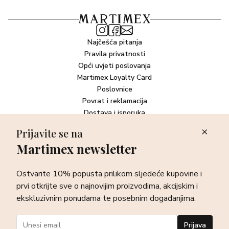
Najčešća pitanja
Pravila privatnosti
Opći uvjeti poslovanja
Martimex Loyalty Card
Poslovnice
Povrat i reklamacija
Dostava i isporuka
Plaćanje robe
Prijavite se na
Martimex newsletter
Newsletter
Ostvarite 10% popusta prilikom sljedeće kupovine i prvi otkrijte
Ostvarite 10% popusta prilikom sljedeće kupovine i
sve o najnovijim proizvodima, akcijskim i ekskluzivnim
ponudama te posebnim događanjima.
prvi otkrijte sve o najnovijim proizvodima, akcijskim i
ekskluzivnim ponudama te posebnim događanjima.
Prijava
Prijava