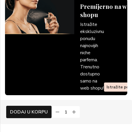
Premijerno na we
shopu
Istražite
ekskluzivnu
ponudu
najnovijih
niche
parfema.
Trenutno
dostupno
samo na
Istražite po
web shopu!
DODAJ U KORPU