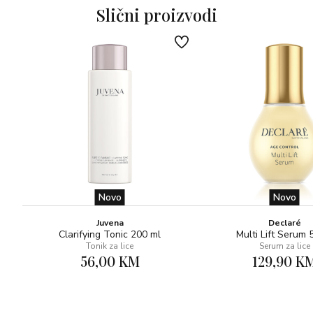
Znanstveno-istraživačkom centru Dr Irena Eris nakon 4
Slični proizvodi
tjedna korištenja.
** % ispitanika s vidljivim poboljšanjem stanja kože u in
vivo testiranju provedenom
u Znanstveno-istraživačkom centru Dr Irena Eris nakon 4
tjedna korištenja.
Serum se može koristiti kao baza za kremu ili kao lagana
dnevna hidratantna krema. Savršen kao podloga za
šminku.
Novo
Novo
Juvena
Declaré
Clarifying Tonic 200 ml
Multi Lift Serum 
Tonik za lice
Serum za lice
56,00 KM
129,90 K