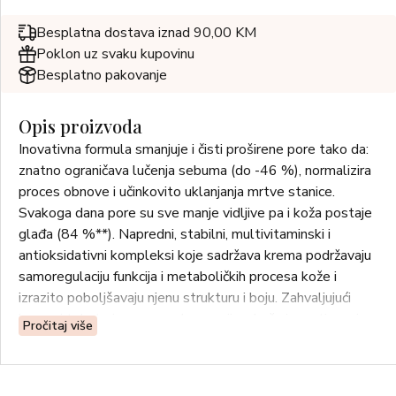
Besplatna dostava iznad 90,00 KM
Poklon uz svaku kupovinu
Besplatno pakovanje
Opis proizvoda
Inovativna formula smanjuje i čisti proširene pore tako da:
znatno ograničava lučenja sebuma (do -46 %), normalizira
proces obnove i učinkovito uklanjanja mrtve stanice.
Svakoga dana pore su sve manje vidljive pa i koža postaje
glađa (84 %**). Napredni, stabilni, multivitaminski i
antioksidativni kompleksi koje sadržava krema podržavaju
samoregulaciju funkcija i metaboličkih procesa kože i
izrazito poboljšavaju njenu strukturu i boju. Zahvaljujući
laganoj teksturi, serum se brzo upija a koža je matirana i
Pročitaj više
svilenkasta cijeli dan.
*Rezultati mjerenja aparaturom provedenog u