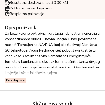
Besplatna dostava iznad 90,00 KM
Poklon uz svaku kupovinu
Besplatno pakovanje
Opis proizvoda
Za kožu kojoj je potrebna hidratacija i obnovljena energija u
koncentriranom obliku. Dnevna i noćna ili kao povremena
maska! Temeljen na JUVENA-inoj ekskluzivnoj SkinNova
SC tehnologiji, Aqua Recharge Gel poboljšava kvalitetu
vaše kože. Ova intenzivna hidratantna i energizirajuća
formula u kombinaciji s ekstraktom matičnih stanica divljeg
rododendrona osvježava i revitalizira kožu. Osjetno mekša
i svježija koža s iskričavim sjajem.
Pročitaj više
Upotreba: Nanesite na lice nakon čišćenja.
Svi tipovi kože.
Slični proizvodi