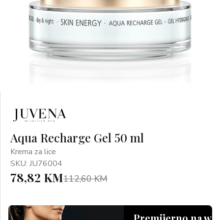
Aqua Recharge Gel 50 ml
Krema za lice
SKU: JU76004
78,82 KM
112,60 KM
Premijerno na we