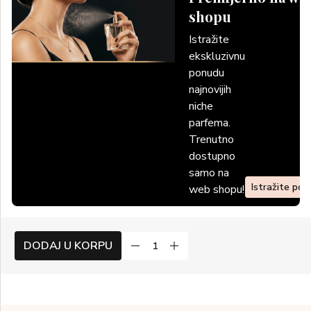
shopu
Istražite
ekskluzivnu
ponudu
najnovijih
niche
parfema.
Trenutno
dostupno
samo na
Istražite po
web shopu!
DODAJ U KORPU