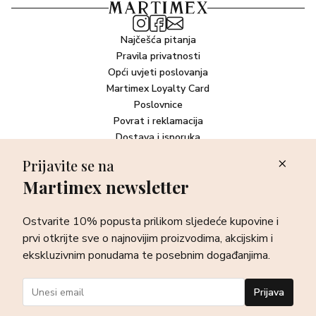
Najčešća pitanja
Pravila privatnosti
Opći uvjeti poslovanja
Martimex Loyalty Card
Poslovnice
Povrat i reklamacija
Dostava i isporuka
Plaćanje robe
Prijavite se na
Martimex newsletter
Newsletter
Ostvarite 10% popusta prilikom sljedeće kupovine i prvi otkrijte
Ostvarite 10% popusta prilikom sljedeće kupovine i
sve o najnovijim proizvodima, akcijskim i ekskluzivnim
ponudama te posebnim događanjima.
prvi otkrijte sve o najnovijim proizvodima, akcijskim i
ekskluzivnim ponudama te posebnim događanjima.
Prijava
Prijava