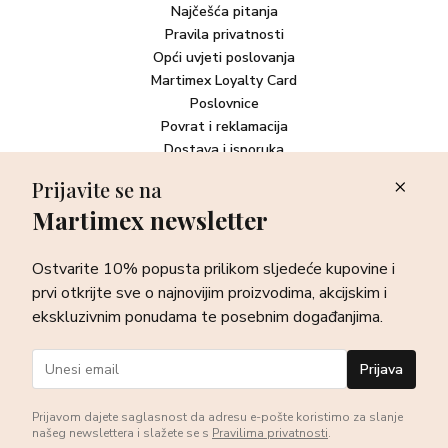
Najčešća pitanja
Pravila privatnosti
Opći uvjeti poslovanja
Martimex Loyalty Card
Poslovnice
Povrat i reklamacija
Dostava i isporuka
Plaćanje robe
Prijavite se na
Martimex newsletter
Newsletter
Ostvarite 10% popusta prilikom sljedeće kupovine i prvi otkrijte
Ostvarite 10% popusta prilikom sljedeće kupovine i
sve o najnovijim proizvodima, akcijskim i ekskluzivnim
ponudama te posebnim događanjima.
prvi otkrijte sve o najnovijim proizvodima, akcijskim i
ekskluzivnim ponudama te posebnim događanjima.
Prijava
Prijava
Prijavom dajete saglasnost da adresu e-pošte koristimo za slanje
našeg newslettera i slažete se s
Pravilima privatnosti
.
©Martimex 2026