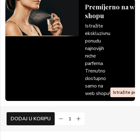
Premijerno na we
shopu
Istražite
ekskluzivnu
ponudu
najnovijih
niche
parfema.
Trenutno
dostupno
samo na
Istražite po
web shopu!
DODAJ U KORPU