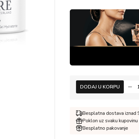
DODAJ U KORPU
Besplatna dostava iznad
Poklon uz svaku kupovinu
Besplatno pakovanje