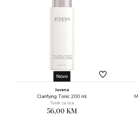
Novo
Juvena
Clarifying Tonic 200 ml
M
Tonik za lice
56,00 KM