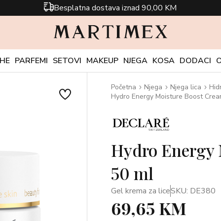
Besplatna dostava iznad 90,00 KM
CHE
PARFEMI
SETOVI
MAKEUP
NJEGA
KOSA
DODACI
Početna
Njega
Njega lica
Hid
Hydro Energy Moisture Boost Crea
Hydro Energy 
50 ml
Gel krema za lice
SKU: DE380
69,65 KM