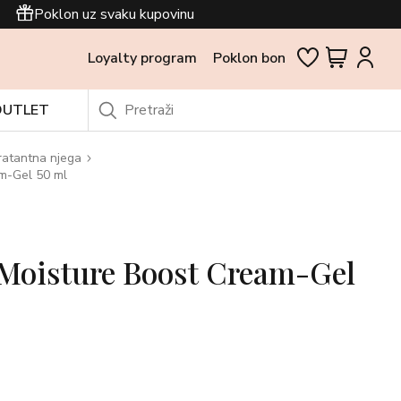
Poklon uz svaku kupovinu
Loyalty program
Poklon bon
OUTLET
ratantna njega
m-Gel 50 ml
Moisture Boost Cream-Gel