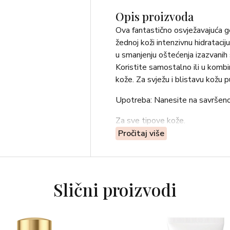
Opis proizvoda
Ova fantastično osvježavajuća g
žednoj koži intenzivnu hidrataci
u smanjenju oštećenja izazvanih
Koristite samostalno ili u kombi
kože. Za svježu i blistavu kožu pu
Upotreba: Nanesite na savršeno o
Za sve tipove kože.
Pročitaj više
Slični proizvodi