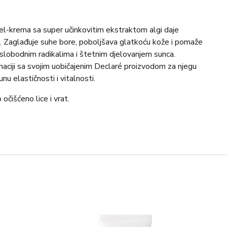
el-krema sa super učinkovitim ekstraktom algi daje
ju. Zaglađuje suhe bore, poboljšava glatkoću kože i pomaže
 slobodnim radikalima i štetnim djelovanjem sunca.
naciji sa svojim uobičajenim Declaré proizvodom za njegu
nu elastičnosti i vitalnosti.
čišćeno lice i vrat.