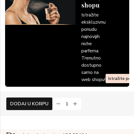
shopu
Istražite
ekskluzivnu
ponudu
najnovijih
niche
parfema.
Trenutno
dostupno
samo na
Istražite po
web shopu!
DODAJ U KORPU