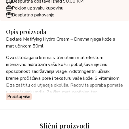
Besplatna dostava iznad 90,00 KM
Poklon uz svaku kupovinu
Besplatno pakovanje
Opis proizvoda
Declaré Matifying Hydro Cream – Dnevna njega kože s
mat učinkom 50ml
Ova ultralagana krema s trenutnim mat efektom
intenzivno hidratizira vašu kožu i poboljšava njezinu
sposobnost zadržavanja vlage. Adstringentni učinak
kreme pročišćava pore i teksturu vaše kože. S vitaminom
E za zaštitu od utjecaja okoliša. Redovita uporaba pomaže
u sprječavanju mrlja. Za čist, mat, profinjen ten.
Pročitaj više
Upotreba: Svakodnevno nanositi na očišćenu kožu.
Za mješovitu do masnu kožu.
Slični proizvodi