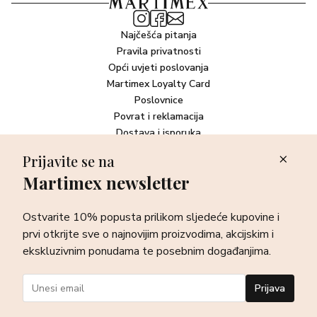
Najčešća pitanja
Pravila privatnosti
Opći uvjeti poslovanja
Martimex Loyalty Card
Poslovnice
Povrat i reklamacija
Dostava i isporuka
Plaćanje robe
Prijavite se na
Martimex newsletter
Newsletter
Ostvarite 10% popusta prilikom sljedeće kupovine i prvi otkrijte
Ostvarite 10% popusta prilikom sljedeće kupovine i
sve o najnovijim proizvodima, akcijskim i ekskluzivnim
ponudama te posebnim događanjima.
prvi otkrijte sve o najnovijim proizvodima, akcijskim i
ekskluzivnim ponudama te posebnim događanjima.
Prijava
Prijava