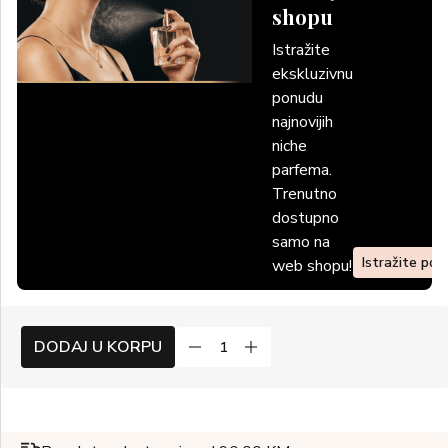
shopu
Istražite
ekskluzivnu
ponudu
najnovijih
niche
parfema.
Trenutno
dostupno
samo na
Istražite po
web shopu!
DODAJ U KORPU