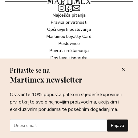
Najčešća pitanja
Pravila privatnosti
Opći uvjeti poslovanja
Martimex Loyalty Card
Poslovnice
Povrat i reklamacija
Dostava i isporuka
Plaćanje robe
Prijavite se na
Martimex newsletter
Newsletter
Ostvarite 10% popusta prilikom sljedeće kupovine i prvi otkrijte
Ostvarite 10% popusta prilikom sljedeće kupovine i
sve o najnovijim proizvodima, akcijskim i ekskluzivnim
ponudama te posebnim događanjima.
prvi otkrijte sve o najnovijim proizvodima, akcijskim i
ekskluzivnim ponudama te posebnim događanjima.
Prijava
Prijava