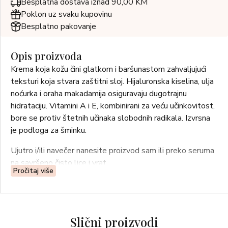
Besplatna dostava iznad 90,00 KM
Poklon uz svaku kupovinu
Besplatno pakovanje
Opis proizvoda
Krema koja kožu čini glatkom i baršunastom zahvaljujući
teksturi koja stvara zaštitni sloj. Hijaluronska kiselina, ulja
noćurka i oraha makadamija osiguravaju dugotrajnu
hidrataciju. Vitamini A i E, kombinirani za veću učinkovitost,
bore se protiv štetnih učinaka slobodnih radikala. Izvrsna
je podloga za šminku.
Ujutro i/ili navečer nanesite proizvod sam ili preko seruma
na savršeno čisto lice i vrat.
Pročitaj više
Slični proizvodi